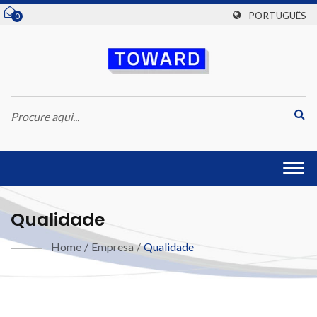
PORTUGUÊS
0
Togg
navi
Qualidade
Home
/
Empresa
/
Qualidade