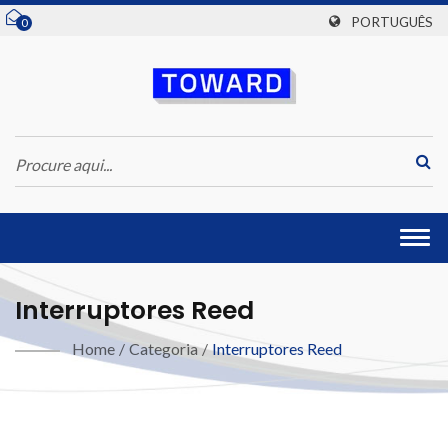
PORTUGUÊS
0
Togg
navi
Interruptores Reed
Home
/
Categoria
/
Interruptores Reed