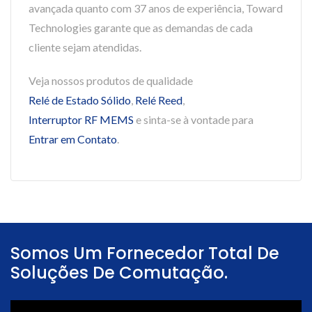
avançada quanto com 37 anos de experiência, Toward
Technologies garante que as demandas de cada
cliente sejam atendidas.
Veja nossos produtos de qualidade
Relé de Estado Sólido
,
Relé Reed
,
Interruptor RF MEMS
e sinta-se à vontade para
Entrar em Contato
.
Somos Um Fornecedor Total De
Soluções De Comutação.