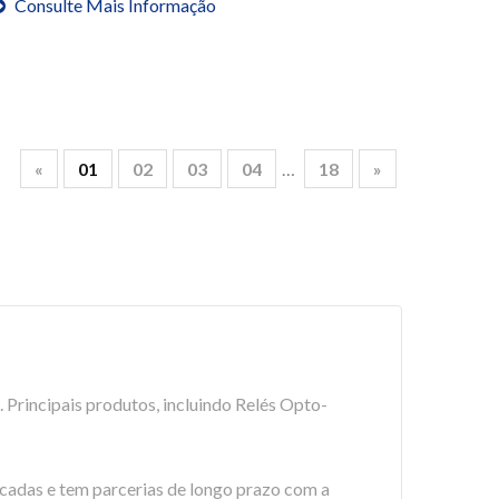
Consulte Mais Informação
«
01
02
03
04
…
18
»
 Principais produtos, incluindo Relés Opto-
cadas e tem parcerias de longo prazo com a