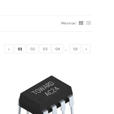
Mostrar:
«
01
02
03
04
…
18
»