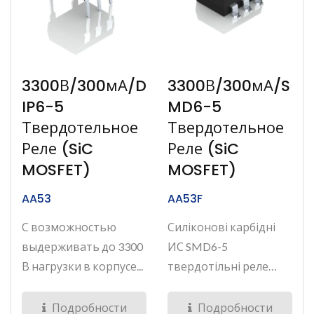
3300В/300мА/D
3300В/300мА/S
IP6-5
MD6-5
Твердотельное
Твердотельное
Реле (SiC
Реле (SiC
MOSFET)
MOSFET)
AA53
AA53F
С возможностью
Силіконові карбідні
выдерживать до 3300
ИС SMD6-5
В нагрузки в корпусе...
твердотільні реле
мають...
Подробности
Подробности