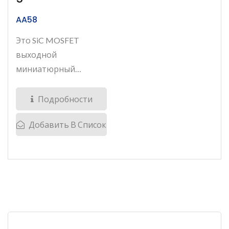
AA58
Это SiC MOSFET
выходной
миниатюрный
твердотельный
реле,...
Подробности
Добавить В Список