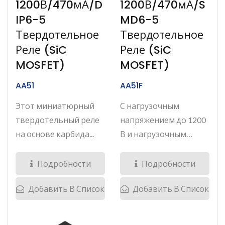
1200В/470мА/D
1200В/470мА/S
IP6-5
MD6-5
Твердотельное
Твердотельное
Реле (SiC
Реле (SiC
MOSFET)
MOSFET)
AA51
AA51F
Этот миниатюрный
С нагрузочным
твердотельный реле
напряжением до 1200
на основе карбида...
В и нагрузочным
током...
Подробности
Подробности
Добавить В Список
Добавить В Список