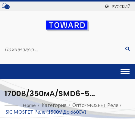
РУССКИЙ
0
Togg
navi
1700В/350мА/SMD6-5
Твердотельное Реле (SiC
Home
/
Категория
/
Опто-MOSFET Реле
/
SiC MOSFET Реле (1500V До 6600V)
MOSFET)