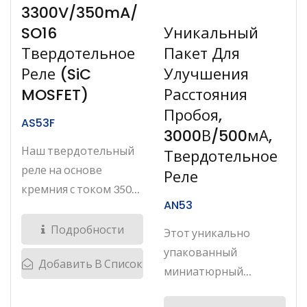
3300V/350mA/
Уникальный
SO16
Пакет Для
Твердотельное
Улучшения
Реле (SiC
Расстояния
MOSFET)
Пробоя,
AS53F
3000В/500мА,
Наш твердотельный
Твердотельное
реле на основе
Реле
кремния с током 350
AN53
мА...
Подробности
Этот уникально
упакованный
Добавить В Список
миниатюрный
кремниевый...