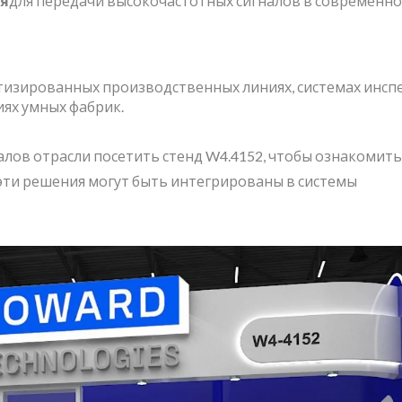
я
для передачи высокочастотных сигналов в современн
тизированных производственных линиях, системах инсп
ях умных фабрик.
алов отрасли посетить стенд W4.4152, чтобы ознакомитьс
 эти решения могут быть интегрированы в системы