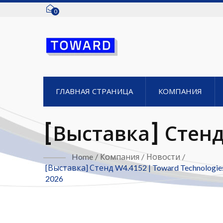
0
ГЛАВНАЯ СТРАНИЦА
КОМПАНИЯ
[Выставка] Стенд
Представит Реше
Home
/
Компания
/
Новости
/
[Выставка] Стенд W4.4152 | Toward Technolo
Современного Об
2026
2026