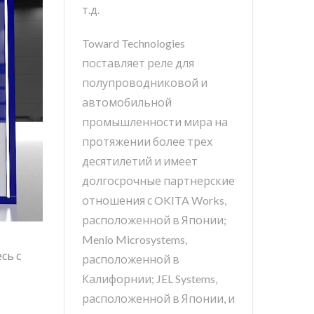
т.д.
Toward Technologies
поставляет реле для
полупроводниковой и
автомобильной
промышленности мира на
протяжении более трех
десятилетий и имеет
долгосрочные партнерские
отношения с OKITA Works,
расположенной в Японии;
Menlo Microsystems,
сь с
расположенной в
Калифорнии; JEL Systems,
расположенной в Японии, и