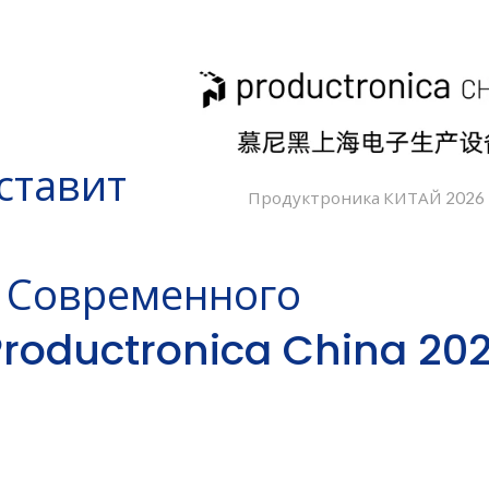
ставит
Продуктроника КИТАЙ 2026
 Современного
roductronica China 20
пто-MOSFET Реле
Реле С Германие