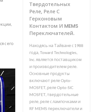
ом
Твердотельных
Реле, Реле С
Герконовым
екции,
Контактом И MEMS
Переключателей.
я с его
Находясь на Тайване с 1988
года, Toward Technologies,
Inc. является поставщиком
и производителем реле.
Основные продукты
включают реле Opto-
MOSFET, реле Opto-SiC
MOSFET, твердотельные
реле, реле с лампочками и
RF MEMS переключатели и