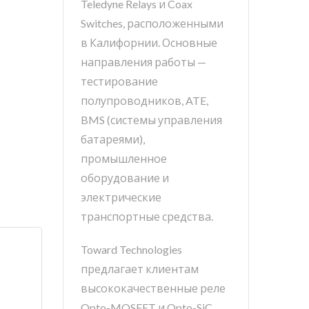
Teledyne Relays и Coax
Switches, расположенными
в Калифорнии. Основные
направления работы —
тестирование
полупроводников, ATE,
BMS (системы управления
батареями),
промышленное
оборудование и
электрические
транспортные средства.
Toward Technologies
предлагает клиентам
высококачественные реле
Opto-MOSFET и Opto-SiC