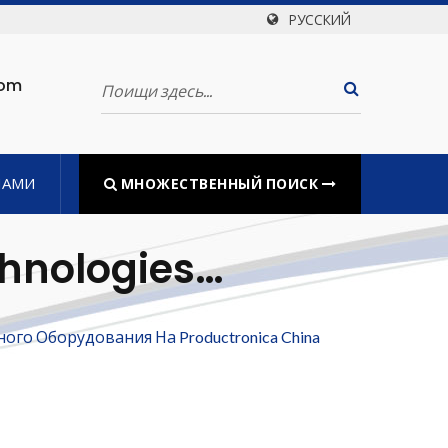
РУССКИЙ
com
НАМИ
МНОЖЕСТВЕННЫЙ ПОИСК
hnologies
я Для
ого Оборудования На Productronica China
tronica China