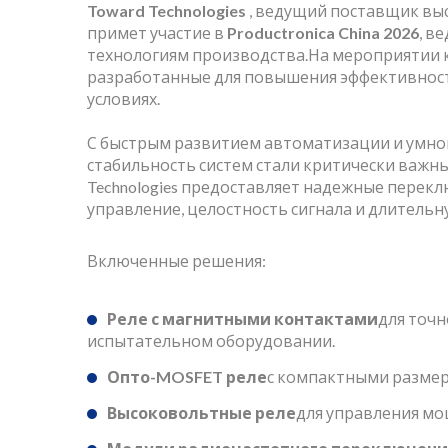
Toward Technologies
, ведущий поставщик в
Контактом
примет участие в
Productronica China 2026
, в
технологиям производства.На мероприятии 
разработанные для повышения эффективност
условиях.
С быстрым развитием автоматизации и умно
стабильность систем стали критически важн
Technologies предоставляет надежные пере
управление, целостность сигнала и длитель
Включенные решения:
Реле с магнитными контактами
для точ
испытательном оборудовании.
Опто-MOSFET реле
с компактными размер
Высоковольтные реле
для управления мо