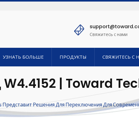
support@toward.
Свяжитесь с нами
УЗНАТЬ БОЛЬШЕ
ПРОДУКТЫ
СВЯЖИТЕСЬ С 
 W4.4152 | Toward Tec
ния Для Переключени
gies Представит Решения Для Переключения Для Современн
орудования На Produc