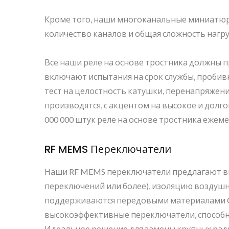
Кроме того, наши многоканальные миниатюрн
количество каналов и общая сложность нагру
Все наши реле на основе тростника должны 
включают испытания на срок службы, пробив
тест на целостность катушки, перенапряжени
производятся, с акцентом на высокое и дол
000 000 штук реле на основе тростника ежеме
RF MEMS Переключатели
Наши RF MEMS переключатели предлагают вы
переключений или более), изоляцию воздушны
поддерживаются передовыми материалами Gener
высокоэффективные переключатели, способны
Идеальное решение для замены крупных рад