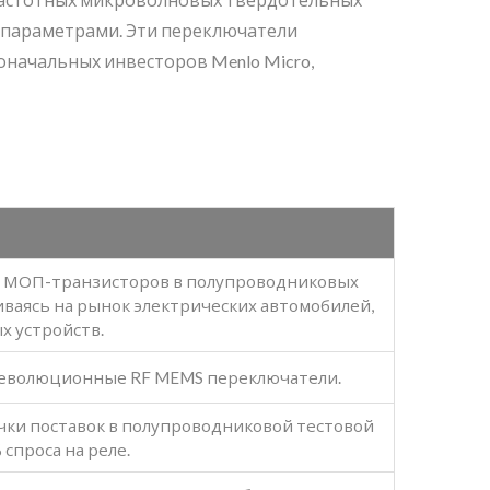
 параметрами. Эти переключатели
оначальных инвесторов Menlo Micro,
ля МОП-транзисторов в полупроводниковых
иваясь на рынок электрических автомобилей,
х устройств.
л революционные RF MEMS переключатели.
почки поставок в полупроводниковой тестовой
спроса на реле.