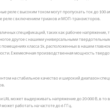
ые реле с высоким током могут пропускать ток до 100 а
 реле с включением триаков и МОП-транзисторов.
личных спецификаций, таких как рабочее напряжение, то
и многое другое с нашими универсальными твердотельны
 помещениях класса 1k, расположенных в нашем главном
сти. Ежемесячная производственная мощность твердоте
центом на стабильное качество и широкий диапазон спе
ов.
 LRL может выдерживать напряжение до 20 000 В, в то 
 может работать на частоте до 6 ГГц.