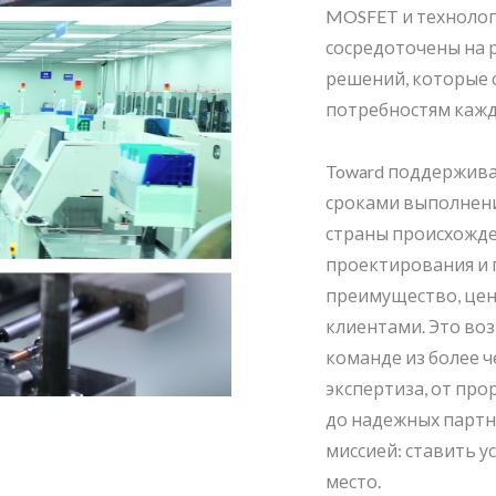
MOSFET и техноло
сосредоточены на 
решений, которые
потребностям кажд
Toward поддержива
сроками выполнен
страны происхожде
проектирования и 
преимущество, це
клиентами. Это во
команде из более ч
экспертиза, от пр
до надежных партн
миссией: ставить у
место.