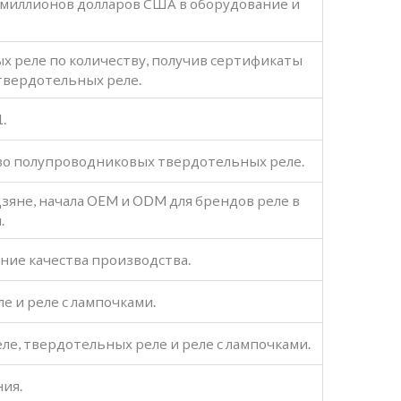
0 миллионов долларов США в оборудование и
 реле по количеству, получив сертификаты
твердотельных реле.
.
тво полупроводниковых твердотельных реле.
зяне, начала OEM и ODM для брендов реле в
.
ние качества производства.
е и реле с лампочками.
е, твердотельных реле и реле с лампочками.
ния.