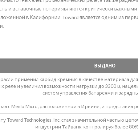
сть и вставочные потери являются критически важными
ложенной в Калифорнии, Toward является одним из перв
и.
ВЫДАНО
расли применил карбид кремния в качестве материала д
 реле и увеличил возможности нагрузки до 3300 В, нацел
систем управления батареями и зарядны
ал с Menlo Micro, расположенной в Ирвине, и представи
ту Toward Technologies, Inc. стал значительной частью це
индустрии Тайваня, контролируя более 80% 