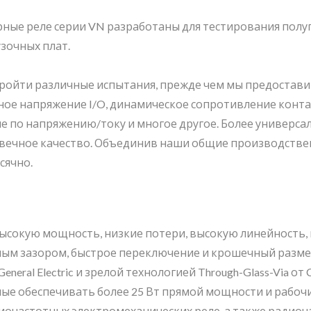
ые реле серии VN разработаны для тестирования полуп
зочных плат.
пройти различные испытания, прежде чем мы предостав
ное напряжение I/O, динамическое сопротивление конта
е по напряжению/току и многое другое. Более универса
говечное качество. Объединив наши общие производств
сячно.
сокую мощность, низкие потери, высокую линейность, 
м зазором, быстрое переключение и крошечный размер (
al Electric и зрелой технологией Through-Glass-Via от 
е обеспечивать более 25 Вт прямой мощности и рабочие 
иочастотных электромеханических реле, а также ради