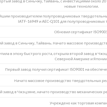
ртый завод в Синьчжу, Тайвань, с инвестициями около 2
новые технологии.
йшим производителем полупроводниковых твердотельных
IATF-16949 и AEC-Q101 для полупроводниковых 
Обновил сертификат ISO9001
й завод в Синьчжу, Тайвань. Начато массовое производс
ила в эпоху быстрого роста, открыла второй завод в Чжэц
Северной Америке и Японии
Первый завод получил сертификат ISO9001 на обеспече
Начато массовое производство твердотельных рел
 завод в Чжэцзяне, начато производство механических рел
Учреждено как торговая компа