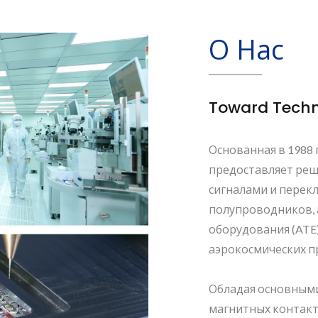
О Нас
Toward Techno
Основанная в 1988 г
предоставляет реш
сигналами и перек
полупроводников,
оборудования (ATE)
аэрокосмических п
Обладая основными
магнитных контакта