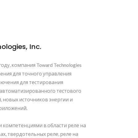
logies, Inc.
оду, компания Toward Technologies
ения для точного управления
лючения для тестирования
 автоматизированного тестового
, новых источников энергии и
риложений.
 компетенциями в области реле на
х, твердотельных реле, реле на