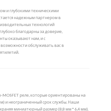
ом и глубокими техническими
остается надежным партнером в
оизводительных технологий
глубоко благодарны за доверие,
нты оказывают нам, и с
возможности обслуживать вас в
ятилетий.
то-MOSFET реле, которые ориентированы на
мм) и неограниченный срок службы. Наши
раняя миниатюрный размер (8,8 мм * 6,4 мм).