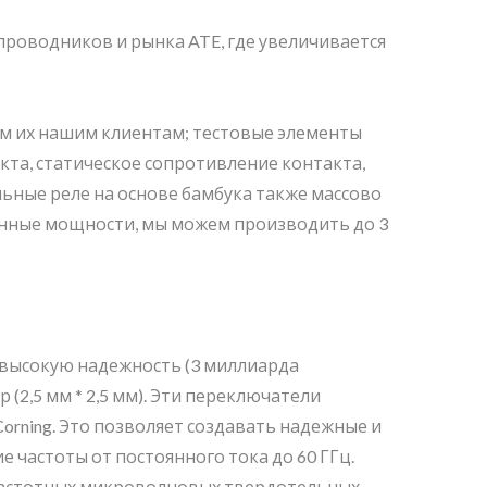
роводников и рынка ATE, где увеличивается
им их нашим клиентам; тестовые элементы
кта, статическое сопротивление контакта,
льные реле на основе бамбука также массово
енные мощности, мы можем производить до 3
высокую надежность (3 миллиарда
2,5 мм * 2,5 мм). Эти переключатели
Corning. Это позволяет создавать надежные и
частоты от постоянного тока до 60 ГГц.
очастотных микроволновых твердотельных