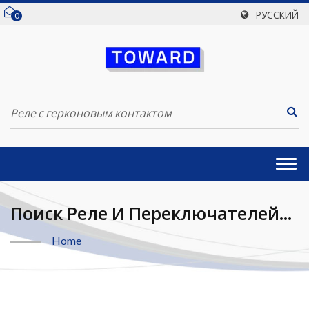
РУССКИЙ
0
Togg
navi
Поиск Реле И Переключателей
Реле С Герконовым Контактом |
Home
Toward Technologies, Inc.