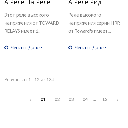
А Реле На Реле
А Реле Рид
Этот реле высокого
Реле высокого
напряжения от TOWARD
напряжения серии HRR
RELAYS имеет 1
от Toward's имеет
контактную...
контактное...
Читать Далее
Читать Далее
Результат 1 - 12 из 134
«
01
02
03
04
…
12
»