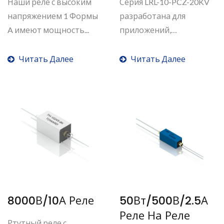
Наши реле с высоким
Серия LRL-10-PCZ-20KV
напряжением 1 Формы
разработана для
A имеют мощность...
приложений,
требующих...
Читать Далее
Читать Далее
8000В/10А Реле
50Вт/500В/2.5А
Реле На Реле
Ртутный реле с