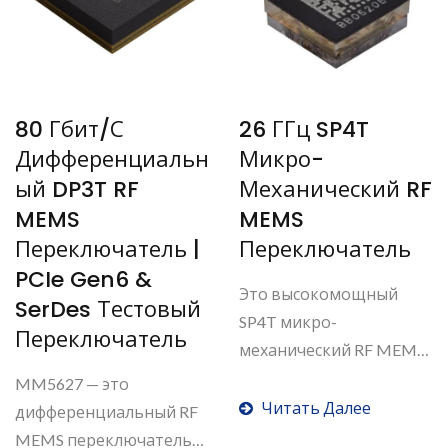
80 Гбит/с
26 ГГц SP4T
Дифференциальн
Микро-
Ый DP3T RF
Механический RF
MEMS
MEMS
Переключатель |
Переключатель
PCIe Gen6 &
Это высокомощный
SerDes Тестовый
SP4T микро-
Переключатель
механический RF MEMS
переключатель....
MM5627 — это
Читать Далее
дифференциальный RF
MEMS переключатель