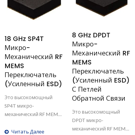
8 GHz DPDT
18 GHz SP4T
Микро-
Микро-
Механический RF
Механический RF
MEMS
MEMS
Переключатель
Переключатель
(усиленный ESD)
(усиленный ESD)
С Петлей
Обратной Связи
Это высокомощный
SP4T микро-
Это высокомощный
механический RF MEMS
DPDT микро-
переключатель...
механический RF MEMS
Читать Далее