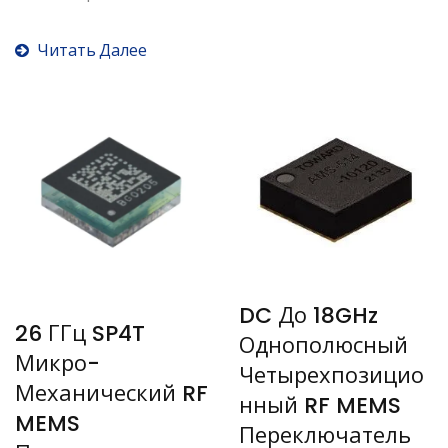
DP3T...
Читать Далее
DC До 18GHz
26 ГГц SP4T
Однополюсный
Микро-
Четырехпозицио
Механический RF
Нный RF MEMS
MEMS
Переключатель