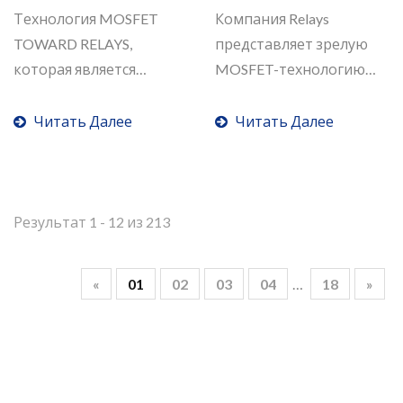
Технология MOSFET
Компания Relays
TOWARD RELAYS,
представляет зрелую
которая является
MOSFET-технологию
передовой...
для...
Читать Далее
Читать Далее
Результат 1 - 12 из 213
«
01
02
03
04
…
18
»