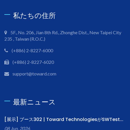
私たちの住所
5F., No. 206, Jian 8th Rd., Zhonghe Dist., New Taipei City
235 , Taiwan (R.O.C.)
(+886) 2-8227-6000
(+886) 2-8227-6020
support@toward.com
最新ニュース
[展示] ブース302 | Toward TechnologiesがSWTest...
08 Jun, 2026