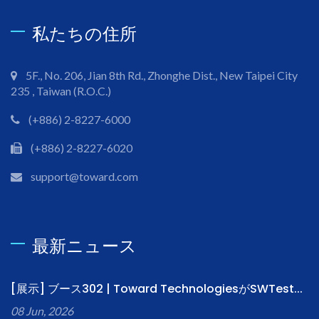
私たちの住所
5F., No. 206, Jian 8th Rd., Zhonghe Dist., New Taipei City
235 , Taiwan (R.O.C.)
(+886) 2-8227-6000
(+886) 2-8227-6020
support@toward.com
最新ニュース
[展示] ブース302 | Toward TechnologiesがSWTest...
08 Jun, 2026