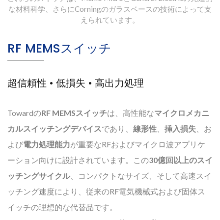
な材料科学、さらにCorningのガラスベースの技術によって支
えられています。
RF MEMSスイッチ
超信頼性 • 低損失 • 高出力処理
Towardの
RF MEMSスイッチ
は、高性能な
マイクロメカニ
カルスイッチングデバイス
であり、
線形性
、
挿入損失
、お
よび
電力処理能力
が重要なRFおよびマイクロ波アプリケ
ーション向けに設計されています。この
30億回以上のスイ
ッチングサイクル
、コンパクトなサイズ、そして高速スイ
ッチング速度により、従来のRF電気機械式および固体ス
イッチの理想的な代替品です。