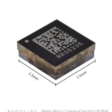
これらのスイッチは、Menlo MicroとGeneral Electricの先進的