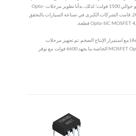
وقد رأينا الطلب على المرحلات الصلبة ذات الجهد العالي يزداد. الحد الفيزيائي لمرحلات Opto-MOSFET القائمة على السيليكون هو حوالي 1500 فولت؛ لذلك، بدأنا تطوير مرحلات Opto-
MOSFET القائمة على كربيد السيليكون في عام 2016 لتحسين جهد الحمل بشكل أكبر. وقد أعلنّا بنجاح عن خط الإنتاج في عام 2018. قامت الشركات الكبرى في صناعة السيارات بالتحقق
حتى الآن، قامت الشركات الكبرى في صناعة السيارات بالتحقق من موصلات MOSFET Opto-SiC بجهد 1800 فولت (AA58، AS58) مع استمرار الإنتاج الضخم. تم تجهيز مرحلات
MOSFET Opto-SiC بجهد 3300 فولت (AA53، AS53) للإنتاج أيضاً، مع استمرار عملية التحقق. تجري عملية تأهيل مرحلات MOSFET Opto-SiC الخاصة بنا بجهد 6600 فولت مع توفر