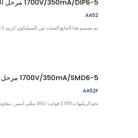
1700V/350mA/DIP6-5 مرحل الحالة الصلبة (SiC MOSFET)
AA52
تم تصميم هذا التتابع الصلب من السيليكون كربيد DIP6-5 لتحمل جهد تحميل يصل إلى 1700 فولت، وتيار...
1700V/350mA/SMD6-5 مرحل الحالة الصلبة (SiC MOSFET)
AA52F
نحو الريليهات 1700 فولت / 350 مللي أمبير ، مقاومة التوصيل 0.6 أوم ، ريليهات حالة صلبة بتقنية...