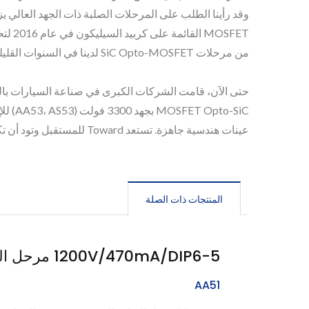
من مرحلات SiC Opto-MOSFET لدينا في السنوات القليلة التالية. اعتبارًا من عام 2022، تجاوز الإنتاج الشهري لمرحلات Opto-SiC MOSFET 4,000,000 قطعة.
عينات هندسية جاهزة. تستعد Toward للمستقبل وتود أن تكون جزءًا من تصميمك.
المنتجات ذات الصلة
1200V/470mA/DIP6-5 مرحل الحالة الصلبة (SiC MOSFET)
AA51