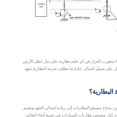
 تدهورت العزل في أي خلية بطارية، فإن تيار عطل الأرض
ل. على سبيل المثال، عادةً ما تتطلب حزمة البطارية بجهد
 البطارية؟
يحتاج مصنعو البطاريات إلى زيادة إجمالي الجهد وتقييم
ذلك، يجب أن تضمن المرحلات المصنفة عند جهد أعلى أن تعمل وظيفة مراقبة العزل بشكل صحيح. كانت شركة Toward تزود كبار مصنعي بطاريات السيارات في جميع أنحاء العالم؛