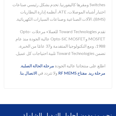
Switches ومقرها كاليفورنيا. تخدم بشكل رئيسي صناعات
اختبار أشباه الموصلات، ATE، أنظمة إدارة البطاريات
(BMS)، الآلات الصناعية وصناعات السيارات الكهربائية.
تقدم Toward Technologies للعملاء مرحلات Opto-
MOSFET وOpto-SiC MOSFET عالية الجودة منذ عام
1988، ومع التكنولوجيا المتقدمة و37 عامًا من الخبرة،
تضمن Toward Technologies تلبية احتياجات كل عميل.
اطلع على منتجاتنا عالية الجودة
مرحلة الحالة الصلبة
,
مرحلة ريد
,
مفتاح RF MEMS
ولا تتردد في
الاتصال بنا
.
نحن مزودون لحلول التبديل الشاملة.