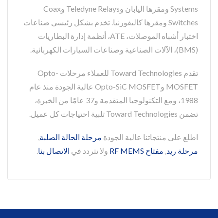
Systems ومقرها اليابان وTeledyne Relays وCoax
Switches ومقرها كاليفورنيا. تخدم بشكل رئيسي صناعات
اختبار أشباه الموصلات، ATE، أنظمة إدارة البطاريات
(BMS)، الآلات الصناعية وصناعات السيارات الكهربائية.
تقدم Toward Technologies للعملاء مرحلات Opto-
MOSFET وOpto-SiC MOSFET عالية الجودة منذ عام
1988، ومع التكنولوجيا المتقدمة و37 عامًا من الخبرة،
تضمن Toward Technologies تلبية احتياجات كل عميل.
اطلع على منتجاتنا عالية الجودة
مرحلة الحالة الصلبة
,
مرحلة ريد
,
مفتاح RF MEMS
ولا تتردد في
الاتصال بنا
.