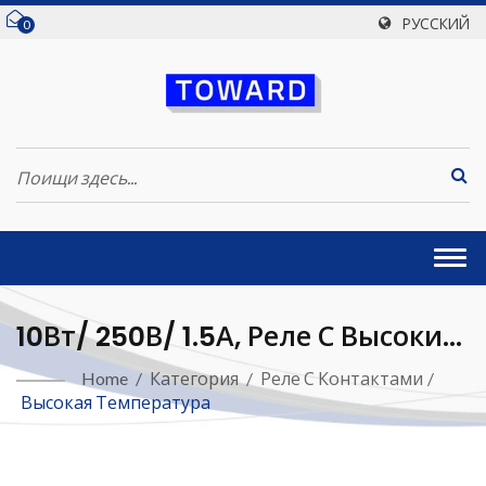
РУССКИЙ
0
Togg
navi
10Вт/ 250В/ 1.5А, Реле С Высоким
Температурным Режимом
Home
/
Категория
/
Реле С Контактами
/
Высокая Температура