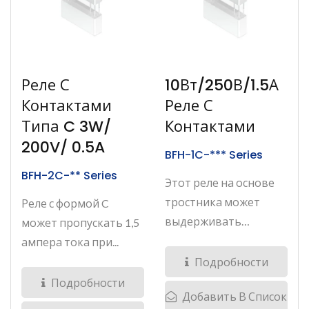
Реле С
10Вт/250В/1.5А
Контактами
Реле С
Типа C 3W/
Контактами
200V/ 0.5A
BFH-1C-*** Series
BFH-2C-** Series
Этот реле на основе
тростника может
Реле с формой C
выдерживать
может пропускать 1,5
напряжение...
ампера тока при...
Подробности
Подробности
Добавить В Список