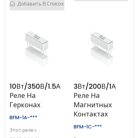
Добавить В Список
10Вт/350В/1.5А
3Вт/200В/1А
Реле На
Реле На
Герконах
Магнитных
Контактах
BFM-1A-***
BFM-1C-***
Этот реле с