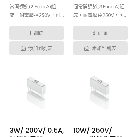
常開通道(2 Form A)組
個常開通道(3 Form A)組
成，耐電壓達250V，可
成，耐電壓達250V，可
附載1.5安培電流。線圈
附載1.5安培電流。線圈
電壓有5V與12V的選擇。
電壓有5V與12V的選擇。
細節
細節
拓緯另設計於磁簧繼電器
拓緯另設計於磁簧繼電器
添加到列表
添加到列表
的開關接點上噴灑釕、
的開關接點上噴灑釕、
銠、銥、鉑和鎢等金屬元
銠、銥、鉑和鎢等金屬元
素，進而大幅提高繼電器
素，再將繼電器內部磁簧
內部磁簧開關的可靠性與
玻璃管抽真空，並灌入惰
使用壽命BFH系列透過成
性氣體，進而大幅提高內
熟封裝技術完全密封，讓
部磁簧開關的可靠性與使
產品擁有出色的絕緣阻抗
用壽命。磁簧繼電器透過
10^12歐姆，加上無漏流
成熟封裝技術完全密封，
及低且穩定阻值的電性，
讓產品擁有出色的絕緣阻
BFH...
抗10^12歐姆，加上無漏
3W/ 200V/ 0.5A,
10W/ 250V/
流及低且穩定阻值的電