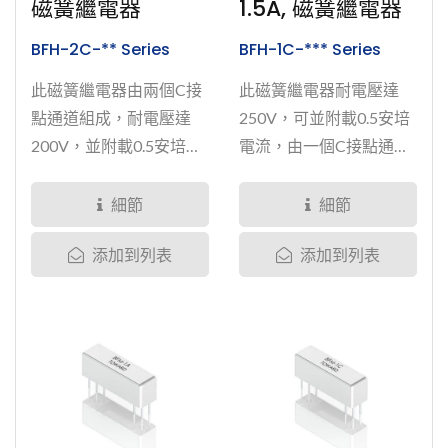
磁簧繼電器
1.5A, 磁簧繼電器
性，BFH...
BFH-2C-** Series
BFH-1C-*** Series
此磁簧繼電器由兩個C接
此磁簧繼電器耐電壓達
點通道組成，耐電壓達
250V，可並附載0.5安培
200V，並附載0.5安培電
電流，由一個C接點通道
流。線圈電壓有5V與12V
組成。線圈電壓有5V與
的選擇。拓緯另設計於磁
12V的選擇。拓緯另設計
細節
細節
簧繼電器的開關接點上噴
於磁簧繼電器的開關接點
添加到列表
添加到列表
灑釕、銠、銥、鉑和鎢等
上噴灑釕、銠、銥、鉑和
金屬元素，再將繼電器內
鎢等金屬元素，再將繼電
部磁簧玻璃管抽真空，並
器內部磁簧玻璃管抽真
灌入惰性氣體，進而大幅
空，並灌入惰性氣體，進
提高內部磁簧開關的可靠
而大幅提高內部磁簧開關
性與使用壽命。磁簧繼電
的可靠性與使用壽命。磁
器透過成熟封裝技術完全
簧繼電器透過成熟封裝技