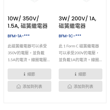
密封，讓產品擁有出色的
術完全密封，讓產品擁有
絕緣阻抗10^12歐姆，加
出色的絕緣阻抗10^12歐
上無漏流及低且穩定阻值
姆，加上無漏流及低且穩
10W/ 350V/
3W/ 200V/ 1A,
的電性，BFH...
定阻值的電性，BFH...
1.5A, 磁簧繼電器
磁簧繼電器
BFM-1A-***
BFM-1C-***
此磁簧繼電器可以承受
此 1 Form C 磁簧繼電器
350V的電壓，並負載
可以承受200V的電壓，
1.5A的電流。線圈電壓分
並負載1A的電流。線圈
別有5VDC與12VDC的選
電壓分別有5VDC與
擇。拓緯另設計於磁簧繼
12VDC的選擇。拓緯另
細節
細節
電器的開關接點上噴灑
設計於磁簧繼電器的開關
添加到列表
添加到列表
釕、銠、銥、鉑和鎢等金
接點上噴灑釕、銠、銥、
屬元素，再將繼電器內部
鉑和鎢等金屬元素，再將
磁簧玻璃管抽真空，並灌
繼電器內部磁簧玻璃管抽
入惰性氣體，進而大幅提
真空，並灌入惰性氣體，