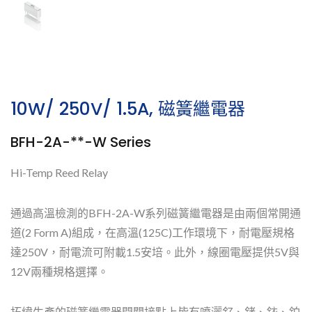
10W/ 250V/ 1.5A, 磁簧繼電器
BFH-2A-**-W Series
Hi-Temp Reed Relay
通過高溫檢測的BFH-2A-W系列磁簧繼電器是由兩個常開通
道(2 Form A)組成，在高溫(125C)工作環境下，耐電壓規格
達250V，耐電流可附載1.5安培。此外，線圈電壓提供5V與
12V兩種規格選擇。
拓緯生產的磁簧繼電器開關接點上皆有噴灑釕、銠、銥、鉑