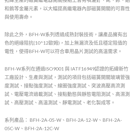
和鎢等金屬元素，以大幅提高繼電器內部磁簧開關的可靠性
與使用壽命。
除此之外，BFH-W系列透過成熟封裝技術，讓產品擁有出
色的絕緣阻抗(10^12歐姆)，加上無漏流及低且穩定阻值的
電性，使得BFH-W可以符合車用晶片測試的高溫需求。
BFH-W系列在通過ISO9001 與 IATF16949認證的拓緯新竹
工廠設計、生產與測試，測試的項目包括磁簧開關玻璃管強
度測試、接點強度測試、線圈強度測試、突波高壓高流測
試、電壓電流過載測試、接點動態與靜態電阻測試、高濕測
試、高壓測試、高溫測試、靜電測試、老化製成等。
系列產品： BFH-2A-05-W、BFH-2A-12-W、BFH-2A-
05C-W、BFH-2A-12C-W