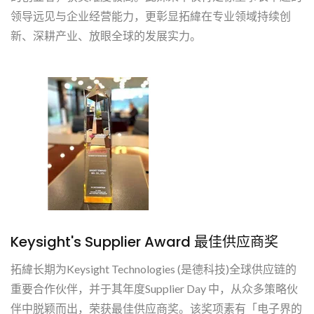
领导远见与企业经营能力，更彰显拓緯在专业领域持续创
新、深耕产业、放眼全球的发展实力。
Keysight's Supplier Award 最佳供应商奖
拓緯长期为Keysight Technologies (是德科技)全球供应链的
重要合作伙伴，并于其年度Supplier Day 中，从众多策略伙
伴中脱颖而出，荣获最佳供应商奖。该奖项素有「电子界的