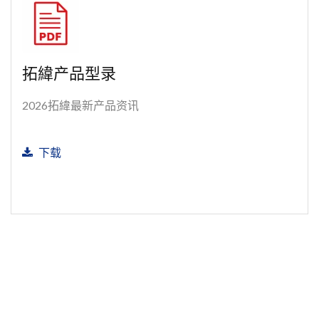
拓緯产品型录
2026拓緯最新产品资讯
下载