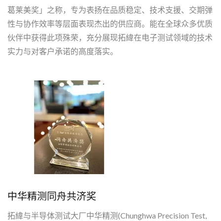
葛莱美奖」之称，专为表扬在品质稳定、技术支援、交期弹
性与协作效率等层面表现杰出的供应商。能在全球众多优质
伙伴中获得此项殊荣，充分展现拓緯在电子测试领域的技术
实力与对客户承诺的高度落实。
中华精测同舟共济奖
拓緯与半导体测试大厂中华精测(Chunghwa Precision Test,