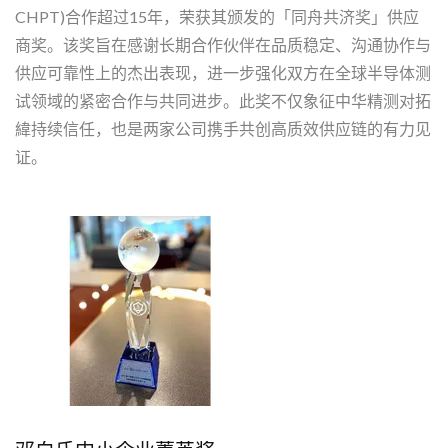
CHPT)合作超过15年，荣获其颁发的「同舟共济奖」供应
商奖。该奖旨在感谢长期合作伙伴在品质稳定、沟通协作与
供应可靠性上的杰出表现，进一步强化双方在全球半导体测
试领域的紧密合作与共同进步。此奖不仅象征中华精测对拓
緯持续信任，也是两家公司携手共创高质效供应链的有力见
证。