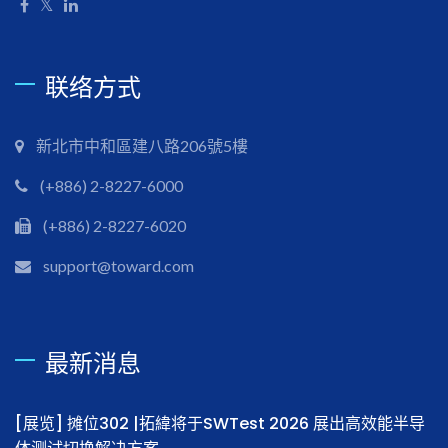
联络方式
新北市中和區建八路206號5樓
(+886) 2-8227-6000
(+886) 2-8227-6020
support@toward.com
最新消息
[展览] 摊位302 |拓緯将于SWTest 2026 展出高效能半导