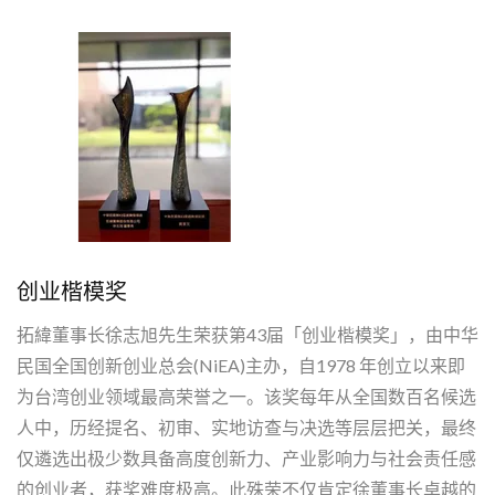
创业楷模奖
拓緯董事长徐志旭先生荣获第43届「创业楷模奖」，由中华
民国全国创新创业总会(NiEA)主办，自1978 年创立以来即
为台湾创业领域最高荣誉之一。该奖每年从全国数百名候选
人中，历经提名、初审、实地访查与决选等层层把关，最终
仅遴选出极少数具备高度创新力、产业影响力与社会责任感
的创业者，获奖难度极高。此殊荣不仅肯定徐董事长卓越的