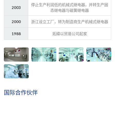
停止生产利润低的机械式继电器，并转生产固
2003
态继电器与磁簧继电器
2000
浙江设立工厂，转为制造商生产机械式继电器
1988
拓緯以贸易公司起家
国际合作伙伴