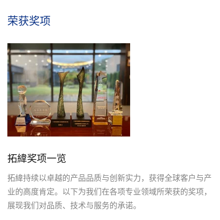
荣获奖项
拓緯奖项一览
拓緯持续以卓越的产品品质与创新实力，获得全球客户与产
业的高度肯定。以下为我们在各项专业领域所荣获的奖项，
展现我们对品质、技术与服务的承诺。