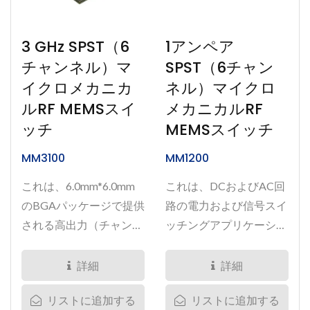
3 GHz SPST（6
1アンペア
チャンネル）マ
SPST（6チャン
イクロメカニカ
ネル）マイクロ
ルRF MEMSスイ
メカニカルRF
ッチ
MEMSスイッチ
MM3100
MM1200
これは、6.0mm*6.0mm
これは、DCおよびAC回
のBGAパッケージで提供
路の電力および信号スイ
される高出力（チャンネ
ッチングアプリケーショ
ルあたり25W）の6チャ
ン向けの6チャネルSPST
ンネルSPSTマイクロメ
マイクロMEMSリレーで
詳細
詳細
カニカルスイッチです。
す。 このMM1200は、
リストに追加する
リストに追加する
その小型フォームファク
チャンネルあたり1A...