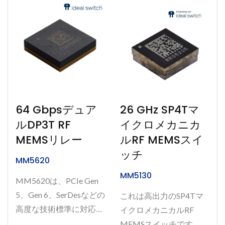
ースを節約します。
MD05-90は、当社の
ISO9001および
IATF16949認証工場で設
計・製造されています。
64 Gbpsデュア
26 GHz SP4Tマ
ルDP3T RF
イクロメカニカ
MEMSリレー
ルRF MEMSスイ
ッチ
MM5620
MM5130
MM5620は、PCIe Gen
5、Gen 6、SerDesなどの
これは高出力のSP4Tマ
高度な技術標準に対応し
イクロメカニカルRF
た、高速かつ高品質な信
MEMSスイッチです。私