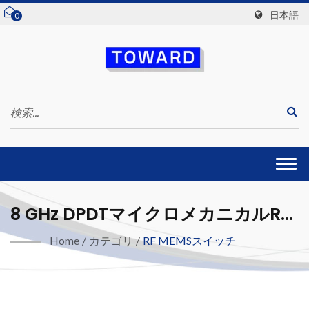
日本語
0
Togg
navi
8 GHz DPDTマイクロメカニカルRF
MEMSスイッチ（ESD強化）ループ
Home
/
カテゴリ
/
RF MEMSスイッチ
バック付き