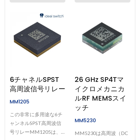
ター、優れた電力処理能
力、超低DCおよびRF損
失を考慮すると、
MM3100は高出力RF設
計において大幅なサイズ
と重量の削減をもたらす
ことができます。 私た
ちの独自の透過ガラス技
術は、低いオンおよびオ
6チャネルSPST
26 GHz SP4Tマ
フ状態の寄生容量を提供
高周波信号リレー
イクロメカニカ
し、高Q共振器回路を可
ルRF MEMSスイ
MM1205
能にします。さらに、30
ッチ
億回のオン/オフ操作を
この非常に多用途な6チ
切り替えることができ、
MM5230
ャンネルSPST高周波信
最高の信頼性を発揮しま
号リレーMM1205は、
MM5230は高周波（DC
す。 ***...