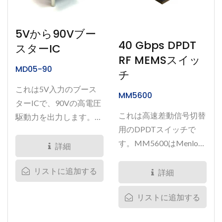
5Vから90Vブー
40 Gbps DPDT
スターIC
RF MEMSスイッ
MD05-90
チ
これは5V入力のブース
MM5600
ターICで、90Vの高電圧
これは高速差動信号切替
駆動力を出力します。こ
用のDPDTスイッチで
のICは、当社のMEMSス
す。MM5600はMenlo
イッチ製品ラインを駆動
詳細
Microのアイデアルスイ
するために設計されてい
ッチ技術に基づいてお
リストに追加する
詳細
ます。1つのMD05-90
り、デジタル信号アプリ
は、数百個のMEMSスイ
リストに追加する
ケーションでは最大40...
ッチを駆動するように設
計されており、PCBスペ