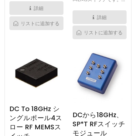
号切替をサポートする専
たちの革新的な技術によ
詳細
門のリレーです。
り、25Wを超える前方電
詳細
リストに追加する
Menlo...
力に対応可能な高信頼性
リストに追加する
スイッチが実現しまし
た。このRF...
DC To 18GHz シ
DCから18GHz、
ングルポール4ス
SP*T RFスイッチ
ロー RF MEMSス
モジュール