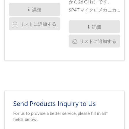
DC、アナログ、および
から26 GHz）です。
RF回路の信号を切り替
詳細
SP4Tマイクロメカニカ
えるために設計されてい
ルRF MEMSスイッチ
リストに追加する
ます。...
は、DCおよび広帯域RF/
詳細
マイクロ波スイッチアプ
リストに追加する
リケーション向けに設計
されています。...