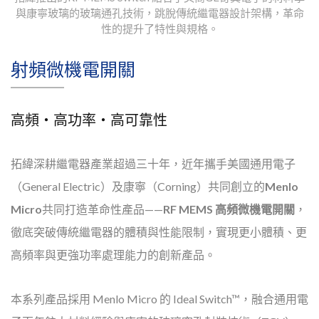
與康寧玻璃的玻璃通孔技術，跳脫傳統繼電器設計架構，革命
性的提升了特性與規格。
射頻微機電開關
高頻・高功率・高可靠性
拓緯深耕繼電器產業超過三十年，近年攜手美國通用電子
（General Electric）及康寧（Corning）共同創立的
Menlo
Micro
共同打造革命性產品——
RF MEMS 高頻微機電開關
，
徹底突破傳統繼電器的體積與性能限制，實現更小體積、更
高頻率與更強功率處理能力的創新產品。
本系列產品採用 Menlo Micro 的 Ideal Switch™，融合通用電