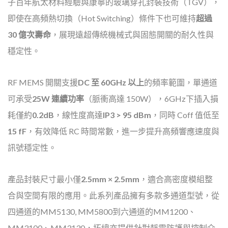
子百年航太材料經驗與康寧的玻璃穿孔封裝技術（TGV），
即使在高頻熱切換（Hot Switching）條件下也可維持
超過
30 億次壽命
，展現遠超傳統機械式與固態開關的耐久性與
穩定性。
RF MEMS 開關支援
DC 至 60GHz 以上
的頻率範圍，單通道
可承受
25W 連續功率
（脈衝高達 150W），6GHz下插入損
耗僅約
0.2dB
，線性度高達
IP3 > 95 dBm
，同時 Coff 值低至
15 fF
，有效降低 RC 時間常數，進一步提升高頻響應速度與
訊號穩定性。
產品封裝尺寸最小僅
2.5mm × 2.5mm
，適合高密度模組整
合與空間有限的應用。此系列產品擁有多款多通道型號，從
四通道的MM5130, MM5800到六通道的MM1200、
MM3100、MM3130，拓緯亦提供針對靜電防護與控制介