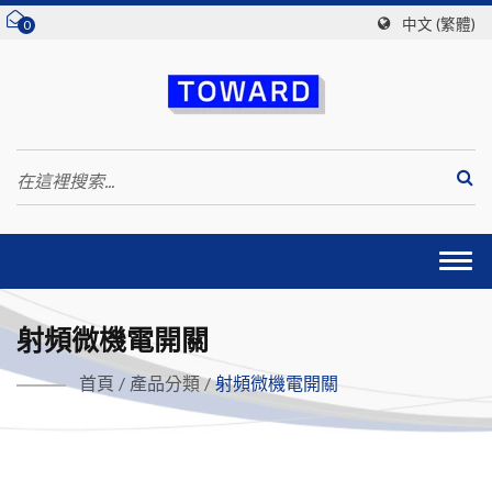
中文 (繁體)
0
Togg
navi
射頻微機電開關
首頁
/
產品分類
/
射頻微機電開關