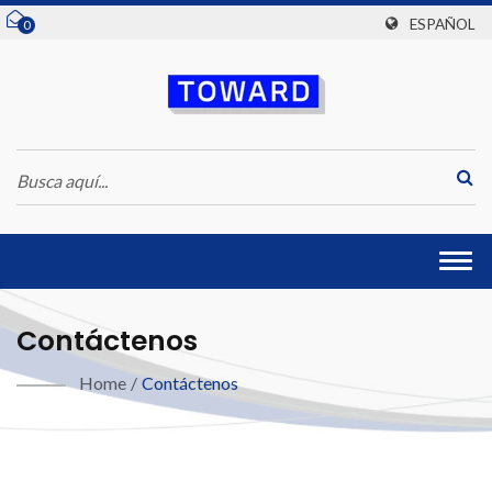
ESPAÑOL
0
Togg
navi
Contáctenos
Home
/
Contáctenos