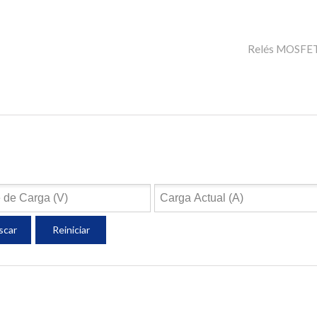
Relés MOSFET 
scar
Reiniciar