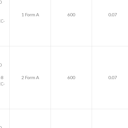
O
1 Form A
600
0.07
C-
O
2 Form A
600
0.07
-8
C-
O