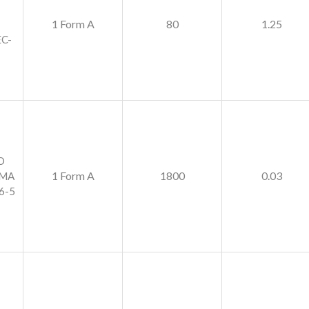
1 Form A
80
1.25
C-
O
1 Form A
1800
0.03
0MA
6-5