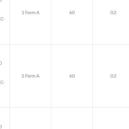
1 Form A
60
0.2
C-
O
2 Form A
60
0.2
C-
O