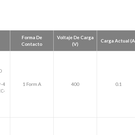
Forma De
Voltaje De Carga
Carga Actual (A
Contacto
(V)
O
1 Form A
400
0.1
-4
C-