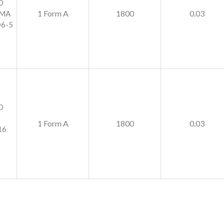
O
1 Form A
1800
0.03
0MA
D6-5
O
1 Form A
1800
0.03
16