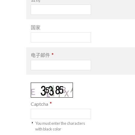
国家
*
电子邮件
*
Captcha
You must enter the characters
with black color