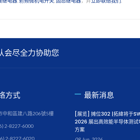
簧继电器
,
射频微机电开关
,
固态继电器
，并
立即联络我们
.
队会尽全力协助您
络方式
最新消息
市中和區建八路206號5樓
[展览] 摊位302 |拓緯将于SW
2026 展出高效能半导体测
6) 2-8227-6000
方案
6) 2-8227-6020
08 Jun, 2026