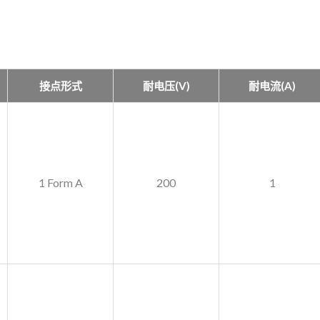
接点形式
耐电压(V)
耐电流(A)
1 Form A
200
1