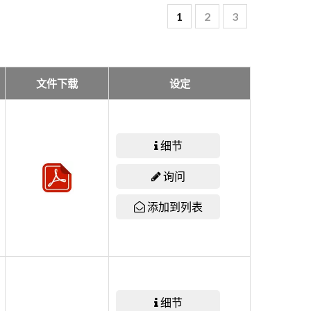
1
2
3
文件下载
设定
细节
询问
添加到列表
细节