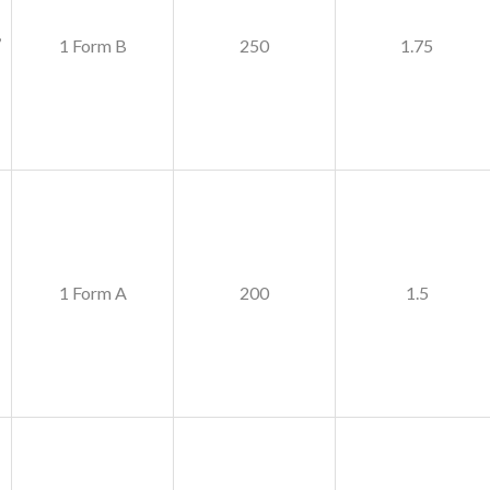
,
1 Form B
250
1.75
1 Form A
200
1.5