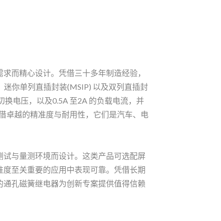
需求而精心设计。凭借三十多年制造经验，
迷你单列直插封装(MSIP) 以及双列直插封
 的切换电压，以及0.5A 至2A 的负载电流，并
。凭借卓越的精准度与耐用性，它们是汽车、电
。
测试与量测环境而设计。这类产品可选配屏
准度至关重要的应用中表现可靠。凭借长期
的通孔磁簧继电器为创新专案提供值得信赖