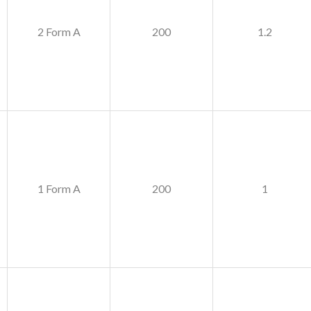
2 Form A
200
1.2
1 Form A
200
1