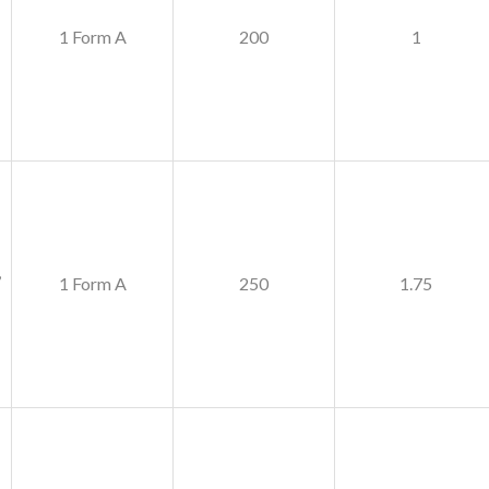
1 Form A
200
1
,
1 Form A
250
1.75