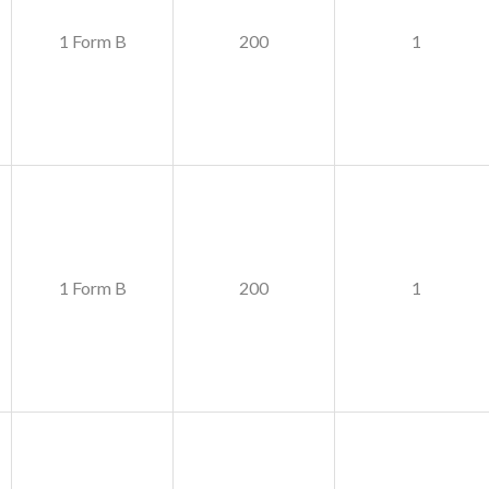
1 Form B
200
1
1 Form B
200
1