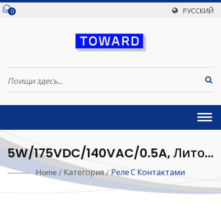
РУССКИЙ
0
Togg
navi
5W/175VDC/140VAC/0.5A, Литой
Сухой Реле
Home
/
Категория
/
Реле С Контактами