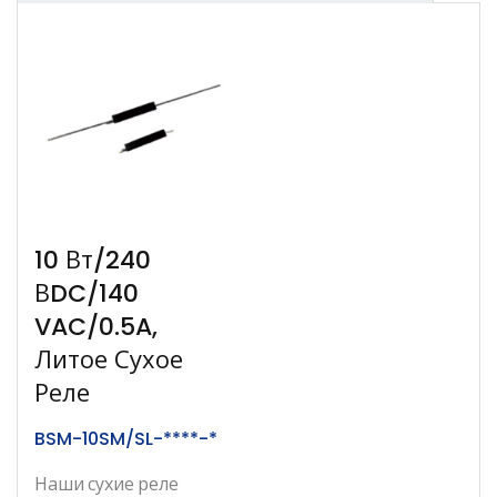
10 Вт/240
ВDC/140
VAC/0.5A,
Литое Сухое
Реле
BSM-10SM/SL-****-*
Наши сухие реле