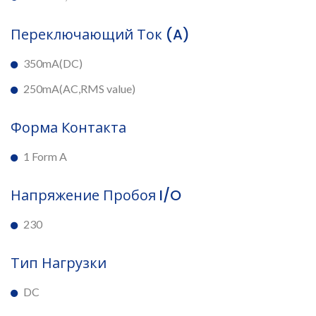
Переключающий Ток (A)
350mA(DC)
250mA(AC,RMS value)
Форма Контакта
1 Form A
Напряжение Пробоя I/O
230
Тип Нагрузки
DC