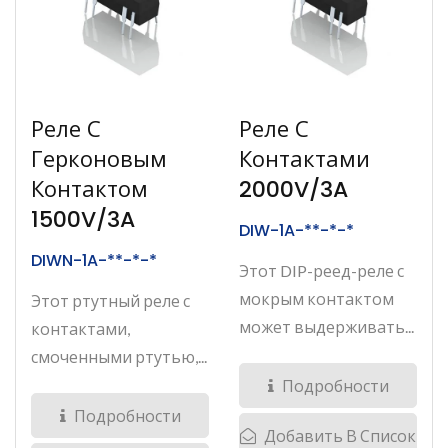
Реле С
Реле С
Герконовым
Контактами
Контактом
2000V/3A
1500V/3A
DIW-1A-**-*-*
DIWN-1A-**-*-*
Этот DIP-реед-реле с
мокрым контактом
Этот ртутный реле с
может выдерживать...
контактами,
смоченными ртутью,...
Подробности
Подробности
Добавить В Список