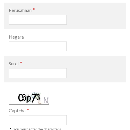
*
Perusahaan
Negara
*
Surel
*
Captcha
You must enter the characters