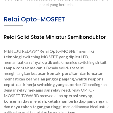
paket yang berbeda.
Relai Opto-MOSFET
Relai Solid State Miniatur Semikonduktor
MENUJU RELAYS™
Relai Opto-MOSFET
memiliki
teknologi switching MOSFET yang dipicu LED
,
memanfaatkan
sinyal optik
untuk memicu switching sirkuit
tanpa kontak mekanis
.Desain
solid-state
ini
menghilangkan
keausan kontak
,
percikan
, dan
loncatan
,
memastikan
keandalan jangka panjang
,
waktu respons
cepat
, dan
kinerja switching yang superior
.Dibandingkan
dengan
relay mekanis
dan
relay reed
, relay OPTO-
MOSFET TOWARD menyediakan
operasi senyap
,
konsumsi daya rendah
,
ketahanan terhadap guncangan
,
dan
daya tahan tegangan tinggi
, menjadikannya ideal untuk
aplikasi presisi tinggi dan keandalan tinggi.