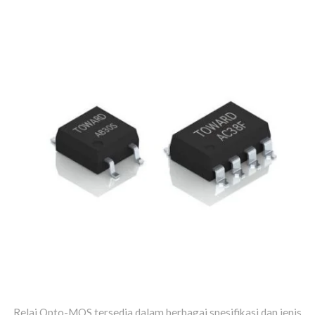
Relai Opto-MOS tersedia dalam berbagai spesifikasi dan jenis