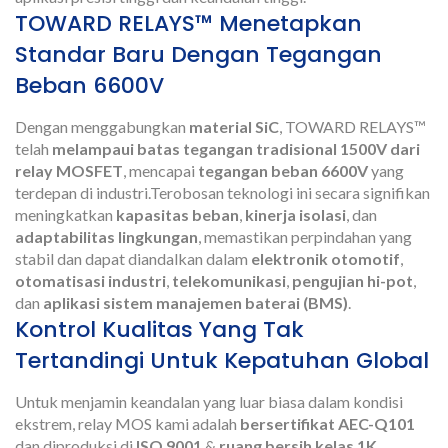
TOWARD RELAYS™ Menetapkan
Standar Baru Dengan Tegangan
Beban 6600V
Dengan menggabungkan
material SiC
, TOWARD RELAYS™
telah
melampaui batas tegangan tradisional 1500V dari
relay MOSFET
, mencapai
tegangan beban 6600V
yang
terdepan di industri.Terobosan teknologi ini secara signifikan
meningkatkan
kapasitas beban
,
kinerja isolasi
, dan
adaptabilitas lingkungan
, memastikan perpindahan yang
stabil dan dapat diandalkan dalam
elektronik otomotif
,
otomatisasi industri
,
telekomunikasi
,
pengujian hi-pot
,
dan
aplikasi sistem manajemen baterai (BMS)
.
Kontrol Kualitas Yang Tak
Tertandingi Untuk Kepatuhan Global
Untuk menjamin keandalan yang luar biasa dalam kondisi
ekstrem, relay MOS kami adalah
bersertifikat AEC-Q101
dan diproduksi di
ISO 9001
&
ruang bersih kelas 1K