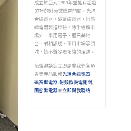
成立於西元1988年並擁有超過
37年的射頻微機電開關，光耦
合繼電器，磁簧繼電器，固態
繼電器製造經驗。除半導體市
場外，車用電子、通訊基地
台、射頻訊號、軍用市場等領
域，皆不難發現拓緯的足跡。
拓緯邀請您立即瀏覽我們各項
專業產品服務
光耦合繼電器
,
磁簧繼電器
,
射頻微機電開關
,
固態繼電器
並
立即與我聯絡
.