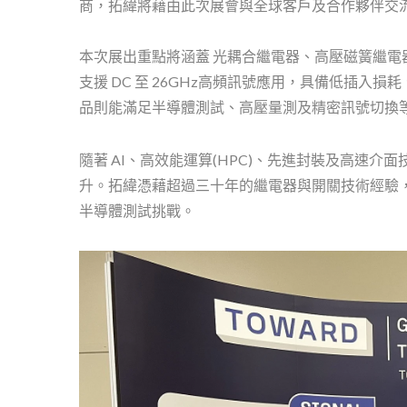
商，拓緯將藉由此次展會與全球客戶及合作夥伴交
本次展出重點將涵蓋 光耦合繼電器、高壓磁簧繼
支援 DC 至 26GHz高頻訊號應用，具備低插
品則能滿足半導體測試、高壓量測及精密訊號切換
隨著 AI、高效能運算(HPC)、先進封裝及高速
升。拓緯憑藉超過三十年的繼電器與開關技術經驗
半導體測試挑戰。