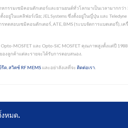
อุตสาหกรรมเซมิคอนดักเตอร์และยานยนต์ทั่วโลกมาเป็นเวลามากกว่า
ตั้งอยู่ในแคลิฟอร์เนีย; JEL Systems ซึ่งตั้งอยู่ในญี่ปุ่น และ Teledyn
ารทดสอบเซมิคอนดักเตอร์, ATE, BMS (ระบบจัดการแบตเตอรี่), เ
เลย์ Opto-MOSFET และ Opto-SiC MOSFET คุณภาพสูงตั้งแต่ปี 198
รของลูกค้าแต่ละรายจะได้รับการตอบสนอง.
ย์รีด
,
สวิตช์ RF MEMS
และอย่าลังเลที่จะ
ติดต่อเรา
.
ั้งหมด.