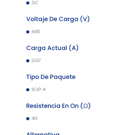
DC
Voltaje De Carga (V)
600
Carga Actual (A)
0.07
Tipo De Paquete
SOP-4
Resistencia En On (Ω)
40
Alternativa