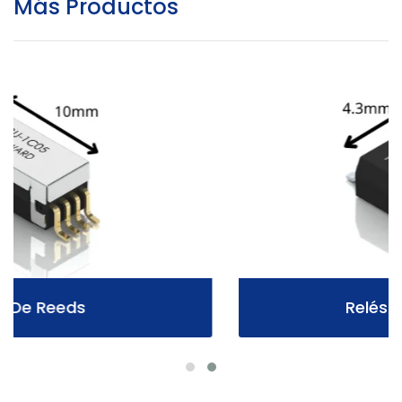
Más Productos
Relés Opto-MOSFET