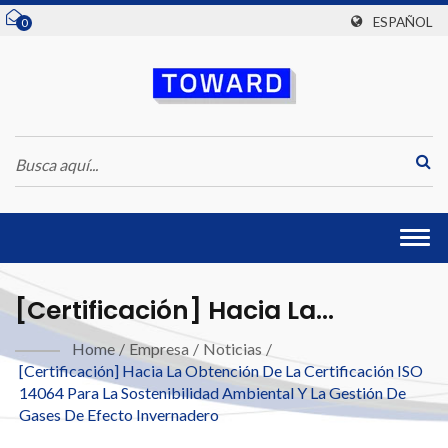
ESPAÑOL
0
Togg
navi
[Certificación] Hacia La
Obtención De La Certificación
Home
/
Empresa
/
Noticias
/
[Certificación] Hacia La Obtención De La Certificación ISO
ISO 14064 Para La Sostenibilidad
14064 Para La Sostenibilidad Ambiental Y La Gestión De
Ambiental Y La Gestión De Gases
Gases De Efecto Invernadero