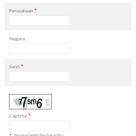
*
Perusahaan
Negara
*
Surel
*
Captcha
You must enter the characters