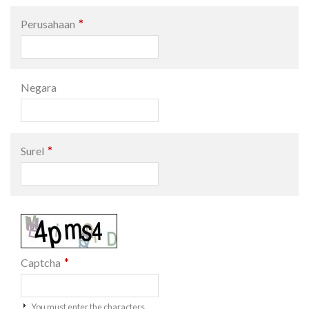
*
Perusahaan
Negara
*
Surel
*
Captcha
You must enter the characters