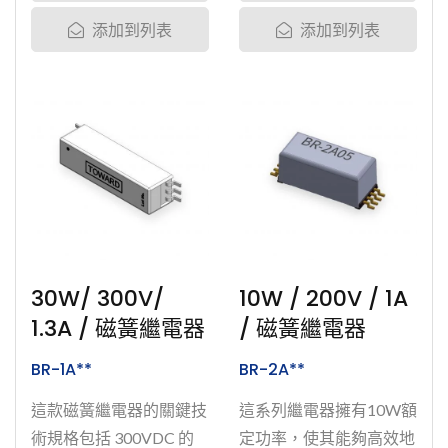
的插入損耗與反射損耗表
添加到列表
添加到列表
現，適用於半導體測試與
通訊相關應用市場。BU
系列在出貨之前都受過完
整的測試與篩選，測試項
目包括磁簧開關玻璃管強
度測試、接點強度測試、
線圈強度測試、突波高壓
高流測試、電壓電流過載
測試、接點動態與靜態電
阻測試、高濕測試、高壓
30W/ 300V/
10W / 200V / 1A
測試、高溫測試、靜電測
1.3A / 磁簧繼電器
/ 磁簧繼電器
試、老化製成等。系列產
BR-1A**
BR-2A**
品:...
這款磁簧繼電器的關鍵技
這系列繼電器擁有10W額
術規格包括 300VDC 的
定功率，使其能夠高效地