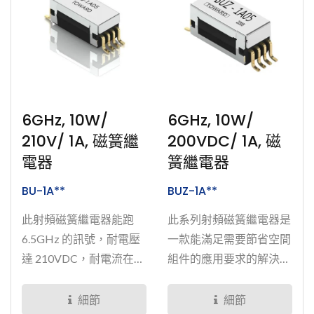
6GHz, 10W/
6GHz, 10W/
210V/ 1A, 磁簧繼
200VDC/ 1A, 磁
電器
簧繼電器
BU-1A**
BUZ-1A**
此射頻磁簧繼電器能跑
此系列射頻磁簧繼電器是
6.5GHz 的訊號，耐電壓
一款能滿足需要節省空間
達 210VDC，耐電流在1
組件的應用要求的解決方
安培，採8腳設計。BU系
案，其外型尺寸比...
列高頻磁簧繼電器有良好
細節
細節