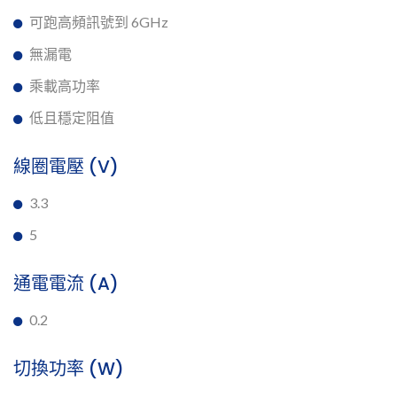
可跑高頻訊號到 6GHz
無漏電
乘載高功率
低且穩定阻值
線圈電壓 (V)
3.3
5
通電電流 (A)
0.2
切換功率 (W)