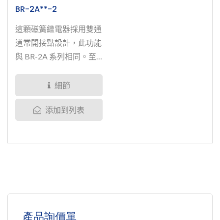
BR-2A**-2
這顆磁簧繼電器採用雙通
道常開接點設計，此功能
與 BR-2A 系列相同。至
於在電壓和電流處理方
面，BR-2A05-2...
細節
添加到列表