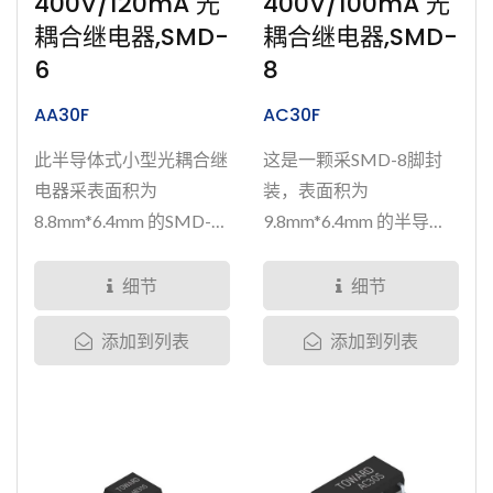
400V/120mA 光
400V/100mA 光
耦合继电器,SMD-
耦合继电器,SMD-
6
8
AA30F
AC30F
此半导体式小型光耦合继
这是一颗采SMD-8脚封
电器采表面积为
装，表面积为
8.8mm*6.4mm 的SMD-6
9.8mm*6.4mm 的半导体
封装形式，可负载400伏
式小型光耦合继电器。拥
电压与120毫安培电流。
双通道A接点(2...
细节
细节
除了微型尺寸设计，也结
添加到列表
添加到列表
合了高绝缘性、良好线性
度等特点。此半导体式光
耦合继电器从晶片设计到
晶片切割、扩晶、固晶、
打线、到封装、测试皆在