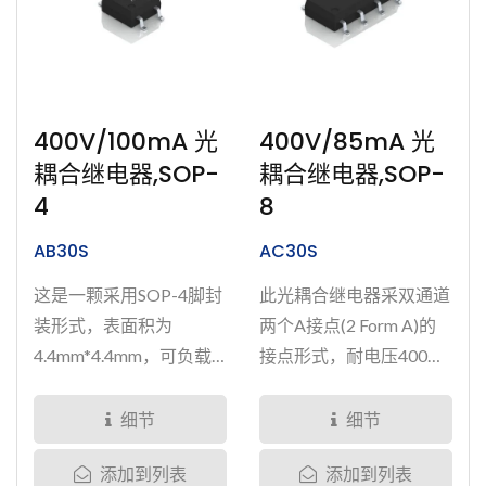
拓緯拥有ISO9001...
400V/100mA 光
400V/85mA 光
耦合继电器,SOP-
耦合继电器,SOP-
4
8
AB30S
AC30S
这是一颗采用SOP-4脚封
此光耦合继电器采双通道
装形式，表面积为
两个A接点(2 Form A)的
4.4mm*4.4mm，可负载
接点形式，耐电压400
400伏电压，100毫安培
伏，耐电流85毫安培，采
电流的半导体式小型光耦
SOP-8脚封装形式。结合
细节
细节
合继电器。 有别于机械
微型尺寸设计、高绝缘
添加到列表
添加到列表
式继电器，此小型继电器
性、良好寿命表现和良好