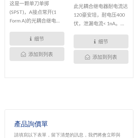
这是一颗单刀单掷
此光耦合继电器耐电流达
(SPST)，A接点常开(1
120豪安培，耐电压400
Form A)的光耦合继电
伏，泄漏电流< 1nA。全
器，其中也有双通道常开
系列从晶片设计到晶片切
(2...
细节
割、扩晶、固晶、打线、
细节
到封装、测试皆在拓緯拥
添加到列表
添加到列表
有ISO9001...