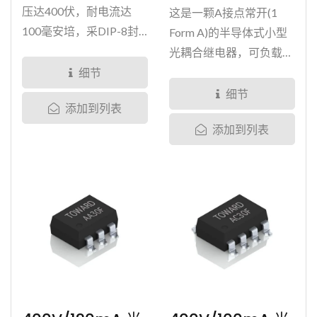
压达400伏，耐电流达
这是一颗A接点常开(1
100毫安培，采DIP-8封
Form A)的半导体式小型
装形式，输入输出绝缘耐
光耦合继电器，可负载
压可达5000Vrms。 光耦
400伏电压、120毫安培
细节
合继电器内部原理使用
电流，采SMD-4的封装
细节
添加到列表
LED驱动MOSFET进行开
形式。 此继电器尺寸微
添加到列表
关，可不断运作直到LED
小，可负载高电压，使用
光衰，寿命在正常负载条
寿命长(有别于机械式继
件下使用长达数十年之
电器与磁簧继电器，光耦
久。 30...
合继电器内部设计使用
LED驱动MOSFET进行开
关，避免接点碳化造成寿
命表现不佳问题)，开关
时间短(小于0.05ms)。
适用于电源管理、电池管
理系统(BMS)...