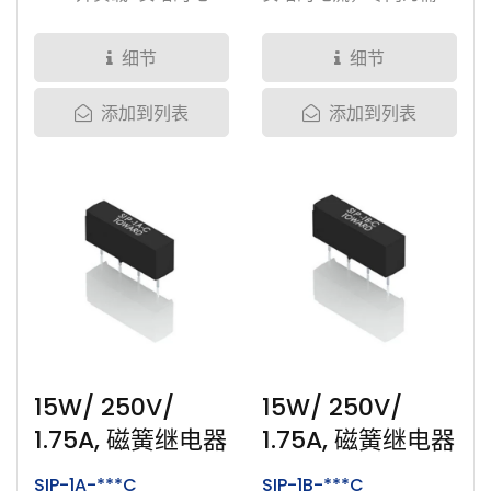
流，提供线圈电压5V、
稳定阻值的半导体测试市
12V、24V的选择。产品
场设计。提供线圈电压
细节
细节
均经过完整密封。为加强
5V、12V、24V的选择。
添加到列表
添加到列表
并确保产品的耐用性，我
产品均经过完整密封。为
们溅渡了钌、铑、铱、铂
加强并确保产品的耐用
和钨于磁簧开关的接点
性，我们溅渡了钌、铑、
上。产品均通过多种完整
铱、铂和钨于磁簧开关的
测试。测试项目包括磁簧
接点上。产品均通过多种
开关玻璃管强度测试、接
完整测试，包含:...
点强度测试、线圈强度测
试、突波高压高流测试、
电压电流过载测试、接点
动态与静态电阻测试、高
15W/ 250V/
15W/ 250V/
湿测试、高压测试、高温
1.75A, 磁簧继电器
1.75A, 磁簧继电器
测试、静电测试、老化制
SIP-1A-***C
SIP-1B-***C
成等。...