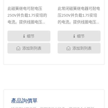
此磁簧继电可耐电压
此常闭磁簧继电器可耐电
250V并负载1.75安培的
压250V并负载1.75安培
电流。提供线圈电压
的电流。提供线圈电压
5V、12V、24V的选择。
5V、12V、24V的选
产品均经过完整密封为加
择。...
细节
细节
强并确保产品的耐用性，
添加到列表
添加到列表
我们溅渡了钌、铑、铱、
铂和钨于磁簧开关的接点
上。产品均通过多种完整
测试，包含:...