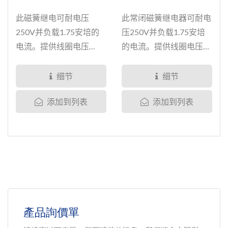
此磁簧继电可耐电压
此常闭磁簧继电器可耐电
250V并负载1.75安培的
压250V并负载1.75安培
电流。提供线圈电压
的电流。提供线圈电压
5V、12V、24V的选择。
5V、12V、24V的选
产品均经过完整密封为加
择。...
细节
细节
强并确保产品的耐用性，
添加到列表
添加到列表
我们溅渡了钌、铑、铱、
铂和钨于磁簧开关的接点
上。产品均通过多种完整
测试，包含:...