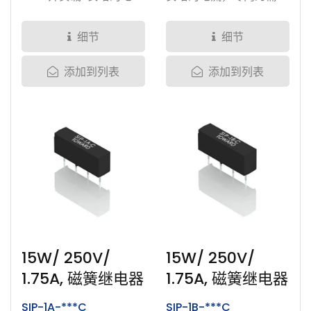
流，提供线圈电压5V、
稳定阻值的半导体测试市
12V、24V的选择。产品
场设计。提供线圈电压
细节
细节
均经过完整密封。为加强
5V、12V、24V的选择。
添加到列表
添加到列表
并确保产品的耐用性，我
产品均经过完整密封。为
们溅渡了钌、铑、铱、铂
加强并确保产品的耐用
和钨于磁簧开关的接点
性，我们溅渡了钌、铑、
上。产品均通过多种完整
铱、铂和钨于磁簧开关的
测试。测试项目包括磁簧
接点上。产品均通过多种
开关玻璃管强度测试、接
完整测试，包含:...
点强度测试、线圈强度测
试、突波高压高流测试、
电压电流过载测试、接点
动态与静态电阻测试、高
15W/ 250V/
15W/ 250V/
湿测试、高压测试、高温
1.75A, 磁簧继电器
1.75A, 磁簧继电器
测试、静电测试、老化制
SIP-1A-***C
SIP-1B-***C
成等。...