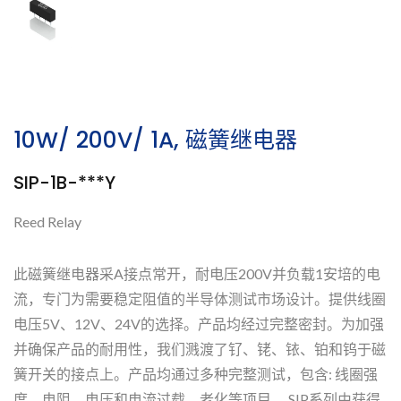
10W/ 200V/ 1A, 磁簧继电器
SIP-1B-***Y
Reed Relay
此磁簧继电器采A接点常开，耐电压200V并负载1安培的电
流，专门为需要稳定阻值的半导体测试市场设计。提供线圈
电压5V、12V、24V的选择。产品均经过完整密封。为加强
并确保产品的耐用性，我们溅渡了钌、铑、铱、铂和钨于磁
簧开关的接点上。产品均通过多种完整测试，包含: 线圈强
度、电阻、电压和电流过载、老化等项目。 SIP系列由获得