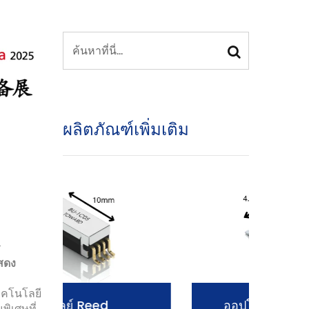
ผลิตภัณฑ์เพิ่มเติม
ร
แสดง
ทคโนโลยี
ออปโต-MOSFET รีเลย์
พิเศษที่