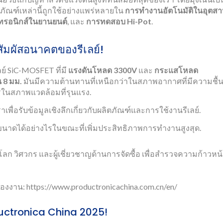
ตภัณฑ์เหล่านี้ถูกใช้อย่างแพร่หลายใน
การทำงานอัตโนมัติในอุตส
กทรอนิกส์ในยานยนต์
, และ
การทดสอบ Hi-Pot
.
สัมผัสอนาคตของรีเลย์!
ีเลย์ SiC-MOSFET ที่มี
แรงดันโหลด 3300V
และ
กระแสโหลด
น 8 มม.
มันมีความต้านทานที่เหนือกว่าในสภาพอากาศที่มีความชื้
ียรในสภาพแวดล้อมที่รุนแรง.
ราเพื่อรับข้อมูลเชิงลึกเกี่ยวกับผลิตภัณฑ์และการใช้งานรีเลย์.
ขนาดได้อย่างไรในขณะที่เพิ่มประสิทธิภาพการทำงานสูงสุด.
ก วิศวกร และผู้เชี่ยวชาญด้านการจัดซื้อ เพื่อสำรวจความก้าวหน
ของงาน: https://www.productronicachina.com.cn/en/
ductronica China 2025!