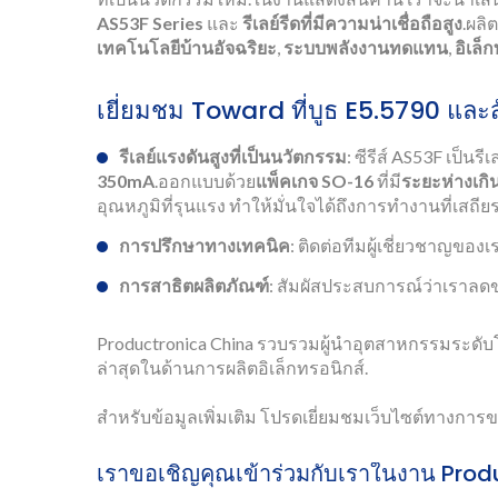
AS53F Series
และ
รีเลย์รีดที่มีความน่าเชื่อถือสูง
.ผลิ
เทคโนโลยีบ้านอัจฉริยะ
,
ระบบพลังงานทดแทน
,
อิเล็
เยี่ยมชม Toward ที่บูธ E5.5790 และ
รีเลย์แรงดันสูงที่เป็นนวัตกรรม
: ซีรีส์ AS53F เป็นร
350mA
.ออกแบบด้วย
แพ็คเกจ SO-16
ที่มี
ระยะห่างเกิ
อุณหภูมิที่รุนแรง ทำให้มั่นใจได้ถึงการทำงานที่เสถ
การปรึกษาทางเทคนิค
: ติดต่อทีมผู้เชี่ยวชาญของเ
การสาธิตผลิตภัณฑ์
: สัมผัสประสบการณ์ว่าเราลด
Productronica China รวบรวมผู้นำอุตสาหกรรมระดับโล
ล่าสุดในด้านการผลิตอิเล็กทรอนิกส์.
สำหรับข้อมูลเพิ่มเติม โปรดเยี่ยมชมเว็บไซต์ทางการ
เราขอเชิญคุณเข้าร่วมกับเราในงาน Pro