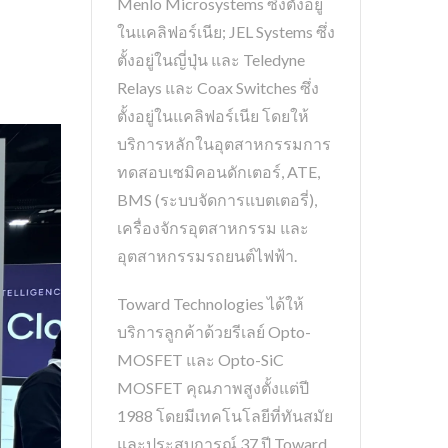
Menlo Microsystems ซึ่งตั้งอยู่
ในแคลิฟอร์เนีย; JEL Systems ซึ่ง
ตั้งอยู่ในญี่ปุ่น และ Teledyne
Relays และ Coax Switches ซึ่ง
ตั้งอยู่ในแคลิฟอร์เนีย โดยให้
บริการหลักในอุตสาหกรรมการ
ทดสอบเซมิคอนดักเตอร์, ATE,
BMS (ระบบจัดการแบตเตอรี่),
เครื่องจักรอุตสาหกรรม และ
อุตสาหกรรมรถยนต์ไฟฟ้า.
Toward Technologies ได้ให้
บริการลูกค้าด้วยรีเลย์ Opto-
MOSFET และ Opto-SiC
MOSFET คุณภาพสูงตั้งแต่ปี
1988 โดยมีเทคโนโลยีที่ทันสมัย
และประสบการณ์ 37 ปี Toward