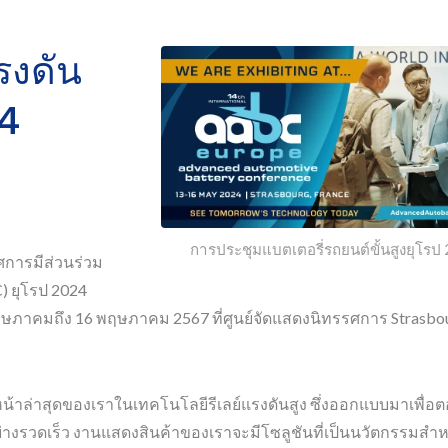
รงดัน
24
การประชุมแบตเตอรี่รถยนต์ขั้นสูงยุโรป
กาศการมีส่วนร่วม
) ยุโรป 2024
3 พฤษภาคมถึง 16 พฤษภาคม 2567 ที่ศูนย์จัดแสดงนิทรรศการ Strasbo
น้าล่าสุดของเราในเทคโนโลยีรีเลย์แรงดันสูง ซึ่งออกแบบมาเพื่
างรวดเร็ว งานแสดงสินค้าของเราจะมีโซลูชันที่เป็นนวัตกรรมสำห
อปโต-MOSFET รีเลย์
รีเลย์ Reed