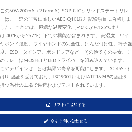
この60V/200mA（2 Form A）SOP-8 ICソリッドステートリレ
ーは、一連の非常に厳しいAEC-Q101認証試験項目に合格しま
した。 これには、極端な温度変化（-40°Cから125°Cまた
は-40°Fから257°F）下での機能が含まれます。 高湿度、ワイ
ヤボンド強度、ワイヤボンドの完全性、はんだ付け性、端子強
度、ESD、ダイシア、ボンドシアなど、その他多くの要素。 こ
のリレーはMOSFETとLEDドライバーを組み込んでいます。
このデザインは、ほぼ無限の寿命を可能にします。 AC45S-Q
はUL認証を受けており、ISO9001およびIATF16949の認証を
持つ当社の工場で製造およびテストされています。
リストに追加する
今すぐ問い合わせる