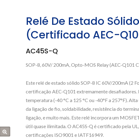
Relé De Estado Sóli
(Certificado AEC-Q10
AC45S-Q
SOP-8, 60V/ 200mA, Opto-MOS Relay (AEC-Q101 Ce
Este relé de estado sólido SOP-8 IC 60V/200mA (2 For
certificação AEC-Q101 extremamente desafiadores. Is
temperatura (-40 °C a 125 °C ou -40°F a 257°F). Alta u
da ligação de fio, soldabilidade, resistência do termi
ligação, e muito mais. Este relé incorpora um MOSFET
útil quase ilimitada. O AC45S-Q é certificado pela U
certificações ISO9001 e IATF16949.