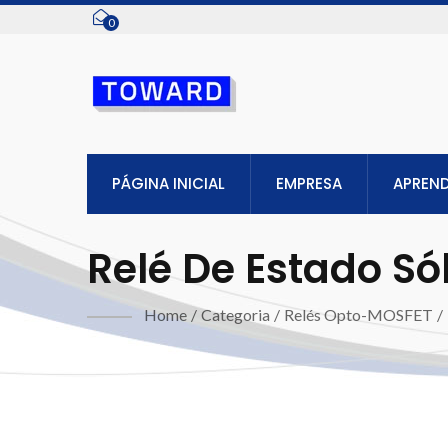
0
PÁGINA INICIAL
EMPRESA
APREN
Relé De Estado S
AEC-Q101)
Home
/
Categoria
/
Relés Opto-MOSFET
/