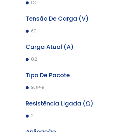
DC
Tensão De Carga (V)
60
Carga Atual (A)
0.2
Tipo De Pacote
SOP-8
Resistência Ligada (Ω)
2
Aplicação