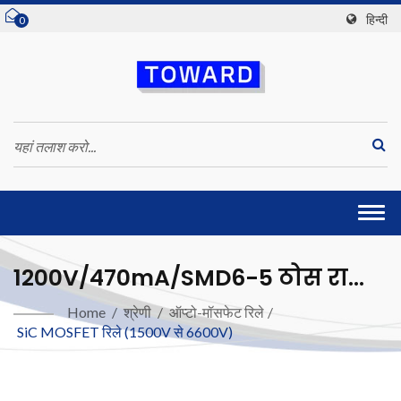
हिन्दी
0
Togg
navi
1200V/470mA/SMD6-5 ठोस राज्य
रिले (SiC MOSFET)
Home
/
श्रेणी
/
ऑप्टो-मॉसफेट रिले
/
SiC MOSFET रिले (1500V से 6600V)