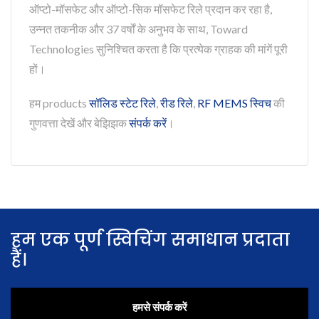
ऑप्टो-मॉसफेट और ऑप्टो-सिक मॉसफेट रिले प्रदान कर रहा है,
उन्नत तकनीक और 37 वर्षों के अनुभव के साथ, Toward
Technologies सुनिश्चित करता है कि प्रत्येक ग्राहक की मांगें पूरी
हों।
हम products
सॉलिड स्टेट रिले
,
रीड रिले
,
RF MEMS स्विच
की
गुणवत्ता देखें और बेझिझक
संपर्क करें
।
हम एक पूर्ण स्विचिंग समाधान प्रदाता
हैं।
हमसे संपर्क करें