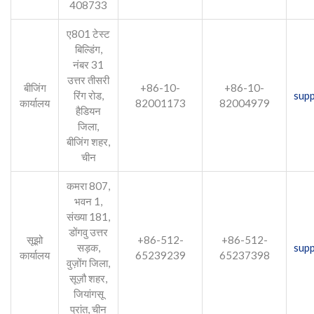
408733
ए801 टेस्ट
बिल्डिंग,
नंबर 31
उत्तर तीसरी
बीजिंग
+86-10-
+86-10-
रिंग रोड,
sup
कार्यालय
82001173
82004979
हैडियन
जिला,
बीजिंग शहर,
चीन
कमरा 807,
भवन 1,
संख्या 181,
डोंगवु उत्तर
सूझो
+86-512-
+86-512-
सड़क,
sup
कार्यालय
65239239
65237398
वुज़ोंग जिला,
सूज़ौ शहर,
जियांगसू
प्रांत, चीन