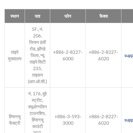
स्थान
पता
फोन
फैक्स
5F., नं.
206,
जियान 8वीं
रोड, झोंगहे
ताइपे
+886-2-8227-
+886-2-8227-
जिला, न्यू
sup
मुख्यालय
6000
6020
ताइपे सिटी
235,
ताइवान
(आर.ओ.सी.)
नं. 176, वुहे
स्ट्रीट,
क्यूओन्गलिन
टाउनशिप,
ह्सिनचु
+886-3-593-
+886-2-8227-
ह्सिनचु
sup
फैक्ट्री
3000
6020
काउंटी
307,