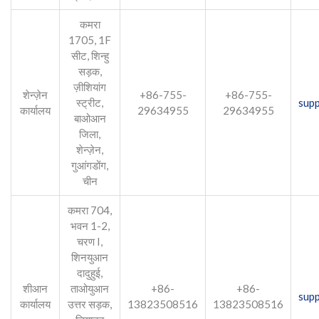
कमरा
1705, 1F
सीट, शिन्हु
सड़क,
ज़ीशियांग
शेन्ज़ेन
+86-755-
+86-755-
स्ट्रीट,
sup
कार्यालय
29634955
29634955
बाओआन
जिला,
शेन्ज़ेन,
गुआंगडोंग,
चीन
कमरा 704,
भवन 1-2,
चरण I,
शिनयुआन
दादुहुई,
शीआन
ताओयुआन
+86-
+86-
sup
कार्यालय
उत्तर सड़क,
13823508516
13823508516