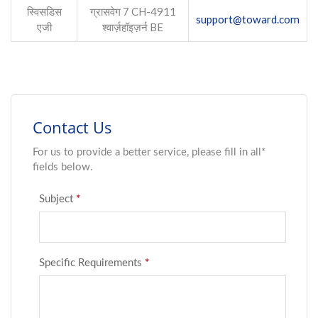
स्विसडिस
ग्रासवेग 7 CH-4911
support@toward.com
एजी
श्वार्ज़हॉइज़र्न BE