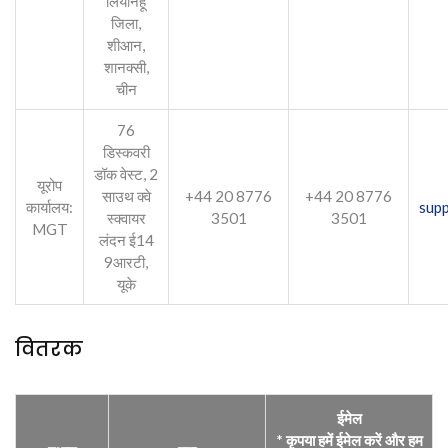
लियानहू
जिला,
शीआन,
शानक्सी,
चीन
76
डिस्कवरी
डॉक वेस्ट, 2
यूरोप
साउथ क्वे
+44 20 8776
+44 20 8776
कार्यालय:
sup
स्क्वायर
3501
3501
MGT
लंदन ई14
9आरटी,
यूके
वितरक
ईमेल
* कृपया हमें ईमेल करें और हम