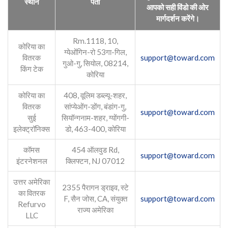
स्थान
पता
आपको सही विंडो की ओर
मार्गदर्शन करेंगे।
Rm.1118, 10,
कोरिया का
ग्येओंगिन-रो 53गा-गिल,
वितरक
support@toward.com
गुओ-गु, सियोल, 08214,
किंग टेक
कोरिया
कोरिया का
408, वूलिम डब्ल्यू-शहर,
वितरक
सांप्येओंग-डोंग, बंडांग-गु,
support@toward.com
सुई
सियॉन्गनाम-शहर, ग्योंगगी-
इलेक्ट्रॉनिक्स
डो, 463-400, कोरिया
कॉमस
454 ऑलवुड Rd,
support@toward.com
इंटरनेशनल
क्लिफ्टन, NJ 07012
उत्तर अमेरिका
2355 पैरागन ड्राइव, स्टे
का वितरक
F, सैन जोस, CA, संयुक्त
support@toward.com
Refurvo
राज्य अमेरिका
LLC