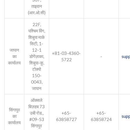
ताइवान
(आर.ओ.सी)
22F,
पश्चिम विंग,
शिबुया मार्क
सिटी, 1-
जापान
12-1
+81-03-4360-
का
डोगेंज़ाका,
-
sup
5722
कार्यालय
शिबुया-कु,
टोक्यो
150-
0043,
जापान
ऑक्सले
बिज़हब 73
सिंगापुर
उबी रोड.,
+65-
+65-
का
sup
#09-53
63858727
63858724
कार्यालय
सिंगापुर