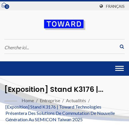
FRANÇAIS
0
Togg
navi
[Exposition] Stand K3176 |
Toward Technologies Présentera
Home
/
Entreprise
/
Actualités
/
[Exposition] Stand K3176 | Toward Technologies
Des Solutions De Commutation
Présentera Des Solutions De Commutation De Nouvelle
De Nouvelle Génération Au
Génération Au SEMICON Taiwan 2025