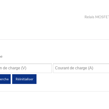
Relais MOSFET 
he
erche
Réinitialiser