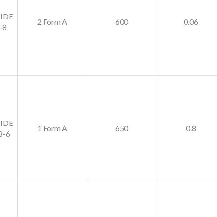
LIDE
2 Form A
600
0.06
-8
LIDE
1 Form A
650
0.8
8-6