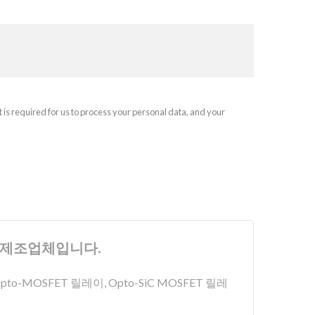
t is required for us to process your personal data, and your
치의 제조업체입니다.
o-MOSFET 릴레이, Opto-SiC MOSFET 릴레