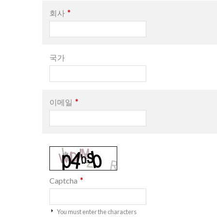
*
회사
국가
*
이메일
*
Captcha
You must enter the characters