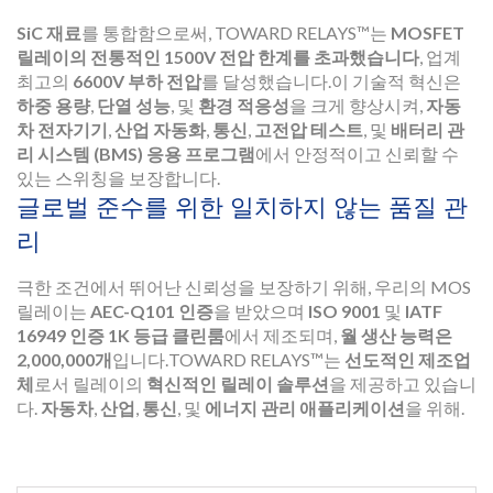
SiC 재료
를 통합함으로써, TOWARD RELAYS™는
MOSFET
릴레이의 전통적인 1500V 전압 한계를 초과했습니다
, 업계
최고의
6600V 부하 전압
를 달성했습니다.이 기술적 혁신은
하중 용량
,
단열 성능
, 및
환경 적응성
을 크게 향상시켜,
자동
차 전자기기
,
산업 자동화
,
통신
,
고전압 테스트
, 및
배터리 관
리 시스템 (BMS) 응용 프로그램
에서 안정적이고 신뢰할 수
있는 스위칭을 보장합니다.
글로벌 준수를 위한 일치하지 않는 품질 관
리
극한 조건에서 뛰어난 신뢰성을 보장하기 위해, 우리의 MOS
릴레이는
AEC-Q101 인증
을 받았으며
ISO 9001
및
IATF
16949 인증 1K 등급 클린룸
에서 제조되며,
월 생산 능력은
2,000,000개
입니다.TOWARD RELAYS™는
선도적인 제조업
체
로서 릴레이의
혁신적인 릴레이 솔루션
을 제공하고 있습니
다.
자동차
,
산업
,
통신
, 및
에너지 관리 애플리케이션
을 위해.