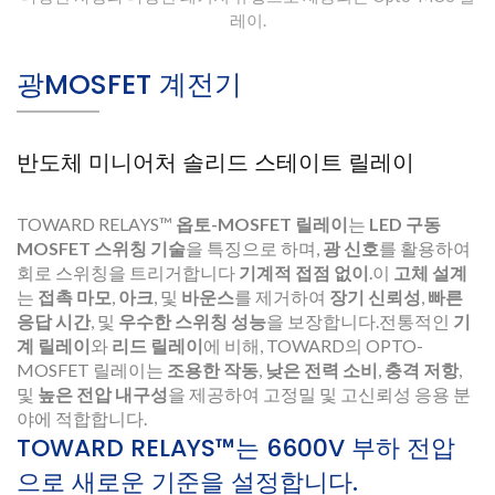
레이.
광MOSFET 계전기
반도체 미니어처 솔리드 스테이트 릴레이
TOWARD RELAYS™
옵토-MOSFET 릴레이
는
LED 구동
MOSFET 스위칭 기술
을 특징으로 하며,
광 신호
를 활용하여
회로 스위칭을 트리거합니다
기계적 접점 없이
.이
고체 설계
는
접촉 마모
,
아크
, 및
바운스
를 제거하여
장기 신뢰성
,
빠른
응답 시간
, 및
우수한 스위칭 성능
을 보장합니다.전통적인
기
계 릴레이
와
리드 릴레이
에 비해, TOWARD의 OPTO-
MOSFET 릴레이는
조용한 작동
,
낮은 전력 소비
,
충격 저항
,
및
높은 전압 내구성
을 제공하여 고정밀 및 고신뢰성 응용 분
야에 적합합니다.
TOWARD RELAYS™는 6600V 부하 전압
으로 새로운 기준을 설정합니다.