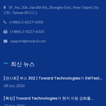
5F., No. 206, Jian 8th Rd., Zhonghe Dist., New Taipei City
235 , Taiwan (R.O.C.)
(+886) 2-8227-6000
(+886) 2-8227-6020
support@toward.com
최신 뉴스
[전시회] 부스 302 | Toward Technologies가 SWTest...
08 Jun, 2026
[확장] Toward Technologies가 현지 지원 강화를...
10 Apr, 2026