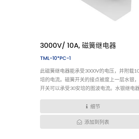
3000V/ 10A, 磁簧继电器
TML-10*PC-1
此磁簧继电器能承受3000V的电压，并附载1
培的电流。磁簧开关的接点被度上一层水银
开关可以承受30安培的图波电流。水银继电
有超长的寿命达到开关一百亿回，并有良好
缘阻抗表现来到最少十亿欧姆。
细节
添加到列表