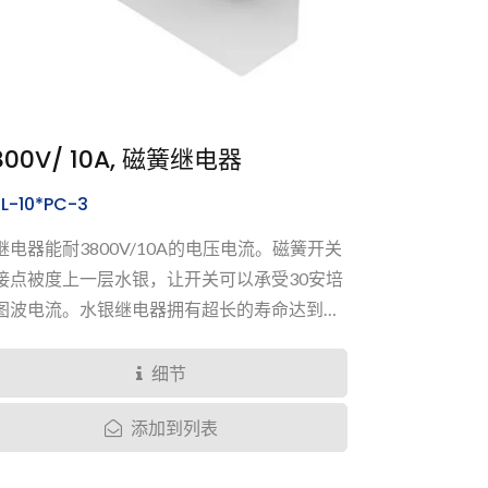
800V/ 10A, 磁簧继电器
L-10*PC-3
继电器能耐3800V/10A的电压电流。磁簧开关
接点被度上一层水银，让开关可以承受30安培
图波电流。水银继电器拥有超长的寿命达到开
一百亿回，并有良好的绝缘阻抗表现来到最少
亿欧姆。
细节
添加到列表