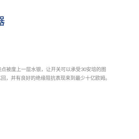
器
的接点被度上一层水银，让开关可以承受30安培的图
亿回，并有良好的绝缘阻抗表现来到最少十亿欧姆。