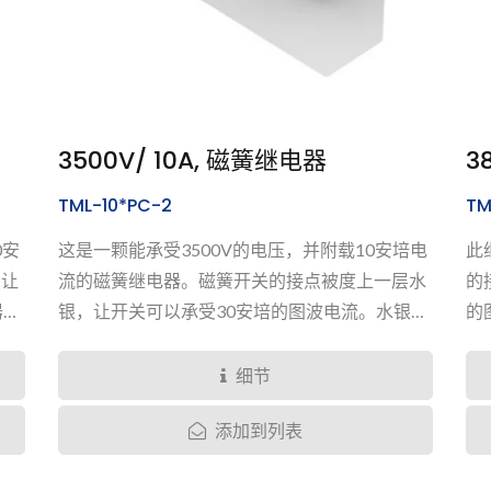
3500V/ 10A, 磁簧继电器
3
TML-10*PC-2
TM
0安
这是一颗能承受3500V的电压，并附载10安培电
此
，让
流的磁簧继电器。磁簧开关的接点被度上一层水
的
器拥
银，让开关可以承受30安培的图波电流。水银继
的
的绝
电器拥有超长的寿命达到开关一百亿回，并有良
关
好的绝缘阻抗表现来到最少十亿欧姆。
十
细节
添加到列表