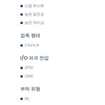
소음 최소화
높은 절연성
높은 격리성
접촉 형태
1 Form A
I/O 파괴 전압
3750
5000
부하 유형
AC