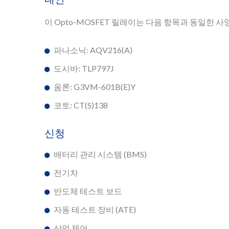
이 Opto-MOSFET 릴레이는 다음 항목과 동일한 
파나소닉: AQV216(A)
도시바: TLP797J
옴론: G3VM-601B(E)Y
코토: CT(S)138
신청
배터리 관리 시스템 (BMS)
전기차
반도체 테스트 보드
자동 테스트 장비 (ATE)
산업 제어