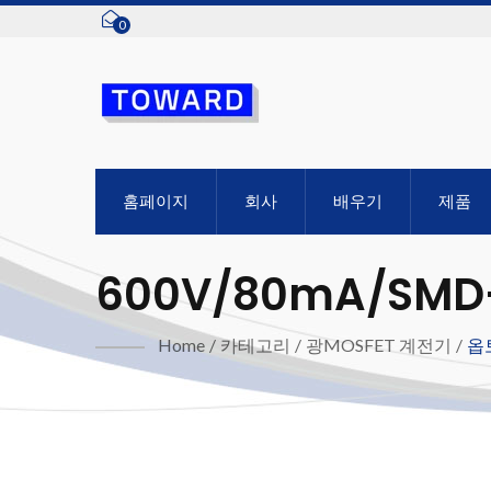
0
홈페이지
회사
배우기
제품
600V/80mA/SM
Home
/
카테고리
/
광MOSFET 계전기
/
옵토