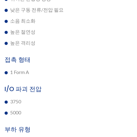
낮은 구동 전류/전압 필요
소음 최소화
높은 절연성
높은 격리성
접촉 형태
1 Form A
I/O 파괴 전압
3750
5000
부하 유형