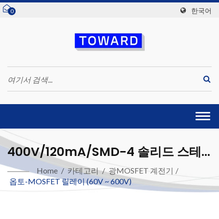
한국어
0
Togg
navi
400V/120mA/SMD-4 솔리드 스테
이트 릴레이
Home
/
카테고리
/
광MOSFET 계전기
/
옵토-MOSFET 릴레이 (60V ~ 600V)